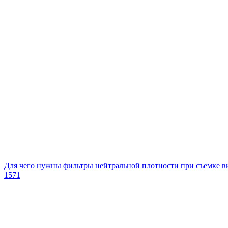
Для чего нужны фильтры нейтральной плотности при съемке в
1571