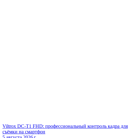
Viltrox DC‑T1 FHD: профессиональный контроль кадра для
съёмки на смартфон
5 августа 2026 г.