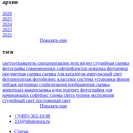
архив
2026
2025
2024
2023
2022
Показать еще
тэги
светоотражатель
синхронизация
дети
видео
студийная съемка
фотографы
современники
софтрефлектор
новинка
фотоюмор
предметная съемка
съемка для каталогов
импульсный свет
фоторепортаж
фотобизнес
классики
система установки фонов
пейзаж
интервью
стабилизация изображения
съемка
животных
макросъемка
идеи
портрет
фотография для
начинающих
софтбокс
схемы света
теория
экспозиция
студийный свет
постоянный свет
Показать еще
+7(495) 363-10-98
333@photogora.ru
Статьи