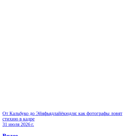
От Кальбуко до Эйяфьядлайёкюдля: как фотографы ловят
стихию в кадре
31 июля 2026 г.
Видео