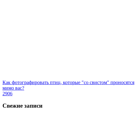
Как фотографировать птиц, которые "со свистом" проносятся
мимо вас?
2906
Свежие записи