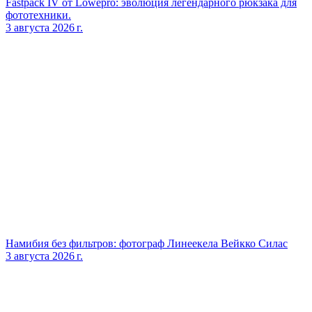
Fastpack IV от Lowepro: эволюция легендарного рюкзака для
фототехники.
3 августа 2026 г.
Намибия без фильтров: фотограф Линеекела Вейкко Силас
3 августа 2026 г.