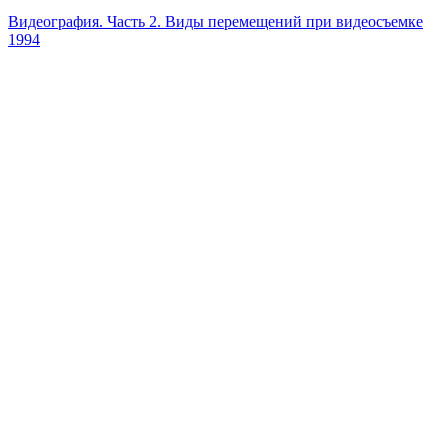
Видеография. Часть 2. Виды перемещений при видеосъемке
1994