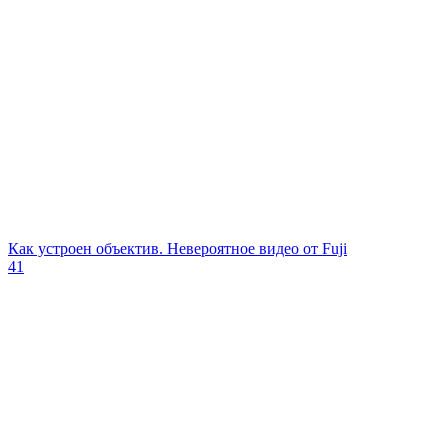
Как устроен объектив. Невероятное видео от Fuji
41