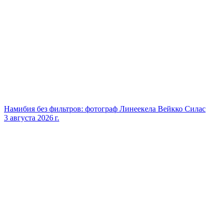
Намибия без фильтров: фотограф Линеекела Вейкко Силас
3 августа 2026 г.