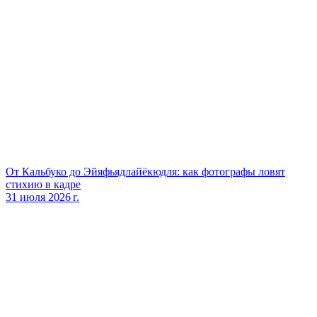
От Кальбуко до Эйяфьядлайёкюдля: как фотографы ловят
стихию в кадре
31 июля 2026 г.