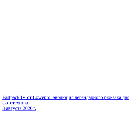
Fastpack IV от Lowepro: эволюция легендарного рюкзака для
фототехники.
3 августа 2026 г.