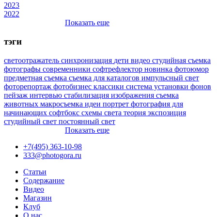
2023
2022
Показать еще
тэги
светоотражатель
синхронизация
дети
видео
студийная съемка
фотографы
современники
софтрефлектор
новинка
фотоюмор
предметная съемка
съемка для каталогов
импульсный свет
фоторепортаж
фотобизнес
классики
система установки фонов
пейзаж
интервью
стабилизация изображения
съемка
животных
макросъемка
идеи
портрет
фотография для
начинающих
софтбокс
схемы света
теория
экспозиция
студийный свет
постоянный свет
Показать еще
+7(495) 363-10-98
333@photogora.ru
Статьи
Содержание
Видео
Магазин
Клуб
О нас