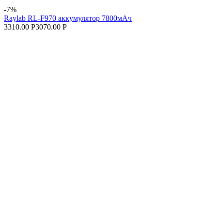
-7%
Raylab RL-F970 аккумулятор 7800мАч
3310.00 Р
3070.00 Р