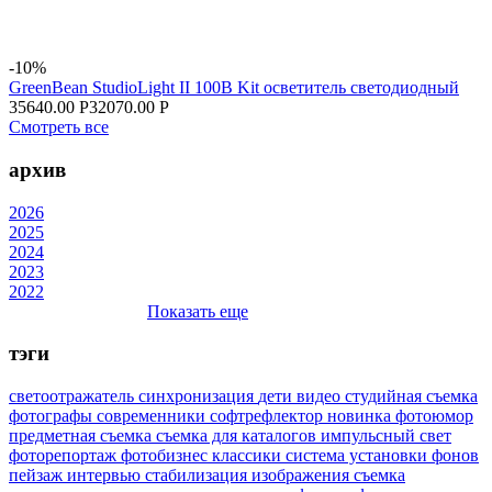
-10%
GreenBean StudioLight II 100B Kit осветитель светодиодный
35640.00 Р
32070.00 Р
Смотреть все
архив
2026
2025
2024
2023
2022
Показать еще
тэги
светоотражатель
синхронизация
дети
видео
студийная съемка
фотографы
современники
софтрефлектор
новинка
фотоюмор
предметная съемка
съемка для каталогов
импульсный свет
фоторепортаж
фотобизнес
классики
система установки фонов
пейзаж
интервью
стабилизация изображения
съемка