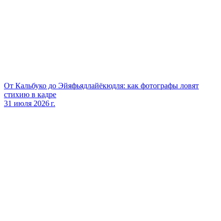
От Кальбуко до Эйяфьядлайёкюдля: как фотографы ловят
стихию в кадре
31 июля 2026 г.