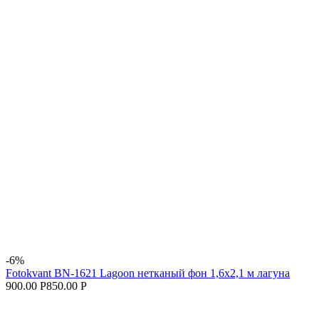
-6%
Fotokvant BN-1621 Lagoon нетканый фон 1,6х2,1 м лагуна
900.00 Р
850.00 Р