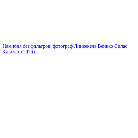
Намибия без фильтров: фотограф Линеекела Вейкко Силас
3 августа 2026 г.