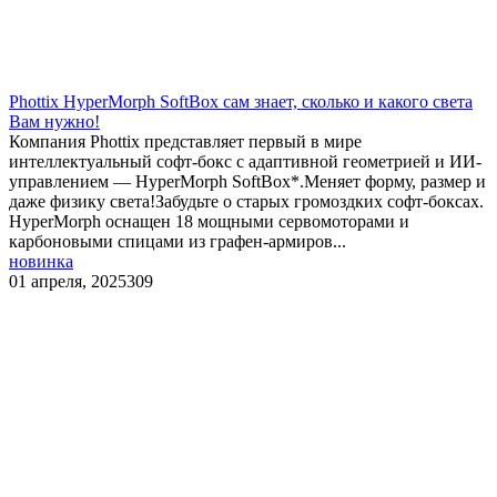
​Phottix HyperMorph SoftBox сам знает, сколько и какого света
Вам нужно!
Компания Phottix представляет первый в мире
интеллектуальный софт-бокс с адаптивной геометрией и ИИ-
управлением — HyperMorph SoftBox*.Меняет форму, размер и
даже физику света!Забудьте о старых громоздких софт-боксах.
HyperMorph оснащен 18 мощными сервомоторами и
карбоновыми спицами из графен-армиров...
новинка
01 апреля, 2025
309