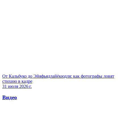
От Кальбуко до Эйяфьядлайёкюдля: как фотографы ловят
стихию в кадре
31 июля 2026 г.
Видео