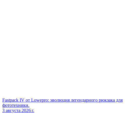
Fastpack IV от Lowepro: эволюция легендарного рюкзака для
фототехники.
3 августа 2026 г.