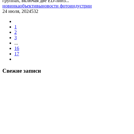
группах, включая две ED-линз...
новинка
объективы
новости фотоиндустрии
24 июля, 2024
532
1
2
3
...
16
17
Свежие записи