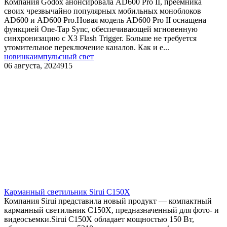
Компания Godox анонсировала AD600 Pro II, преемника
своих чрезвычайно популярных мобильных моноблоков
AD600 и AD600 Pro.Новая модель AD600 Pro II оснащена
функцией One-Tap Sync, обеспечивающей мгновенную
синхронизацию с X3 Flash Trigger. Больше не требуется
утомительное переключение каналов. Как и е...
новинка
импульсный свет
06 августа, 2024
915
Карманный светильник Sirui C150X
Компания Sirui представила новый продукт — компактный
карманный светильник C150X, предназначенный для фото- и
видеосъемки.Sirui C150X обладает мощностью 150 Вт,