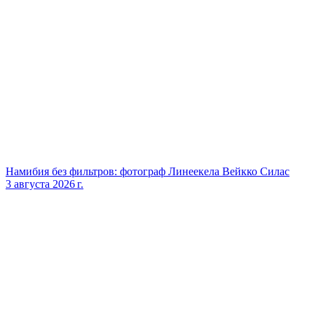
Намибия без фильтров: фотограф Линеекела Вейкко Силас
3 августа 2026 г.