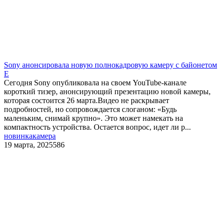
​Sony анонсировала новую полнокадровую камеру с байонетом
E
Сегодня Sony опубликовала на своем YouTube-канале
короткий тизер, анонсирующий презентацию новой камеры,
которая состоится 26 марта.Видео не раскрывает
подробностей, но сопровождается слоганом: «Будь
маленьким, снимай крупно». Это может намекать на
компактность устройства. Остается вопрос, идет ли р...
новинка
камера
19 марта, 2025
586