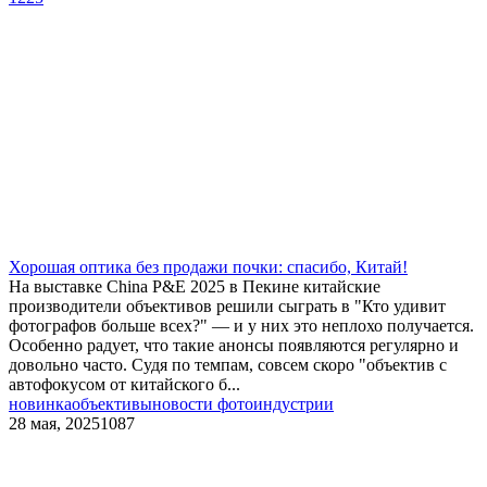
Хорошая оптика без продажи почки: спасибо, Китай!
На выставке China P&E 2025 в Пекине китайские
производители объективов решили сыграть в "Кто удивит
фотографов больше всех?" — и у них это неплохо получается.
Особенно радует, что такие анонсы появляются регулярно и
довольно часто. Судя по темпам, совсем скоро "объектив с
автофокусом от китайского б...
новинка
объективы
новости фотоиндустрии
28 мая, 2025
1087