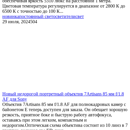
обеспечивая яркость 5310 люкс на расстоянии 1 метра.
Цветовая температура регулируется в диапазоне от 2800 К до
6500 К с точностью до 100 К...
новинка
постоянный свет
осветители
свет
29 июля, 2024
504
Новый недорогой портретный объектив 7Artisans 85 мм f/1.8
AF для Sony
Объектив 7Artisans 85 мм f/1.8 AF для полнокадровых камер с
байонетом E теперь доступен для заказа. Он обещает хорошую
резкость, приятное боке и быструю работу автофокуса,
оставаясь при этом легким, компактным и
недорогим.Оптическая схема объектива состоит из 10 линз в 7