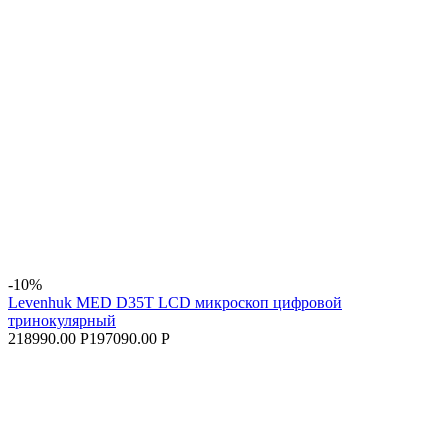
-10%
Levenhuk MED D35T LCD микроскоп цифровой
тринокулярный
218990.00 Р
197090.00 Р