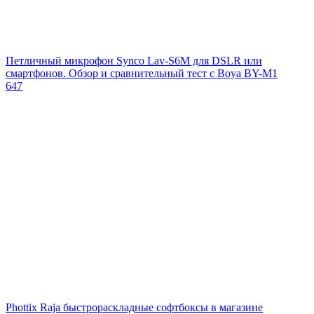
Петличный микрофон Synco Lav-S6M для DSLR или
смартфонов. Обзор и сравнительный тест с Boya BY-M1
647
Phottix Raja быстрораскладные софтбоксы в магазине