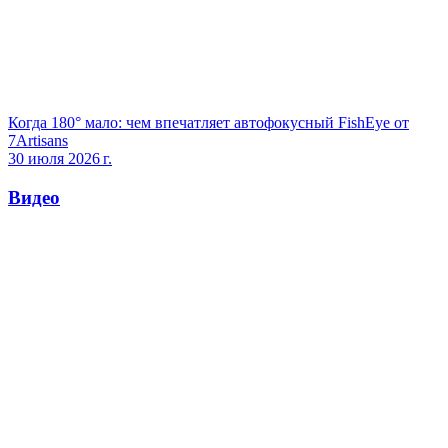
Когда 180° мало: чем впечатляет автофокусный FishEye от
7Artisans
30 июля 2026 г.
Видео