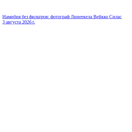
Намибия без фильтров: фотограф Линеекела Вейкко Силас
3 августа 2026 г.