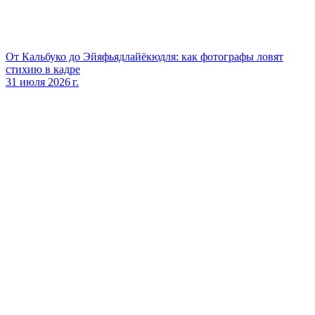
От Кальбуко до Эйяфьядлайёкюдля: как фотографы ловят
стихию в кадре
31 июля 2026 г.