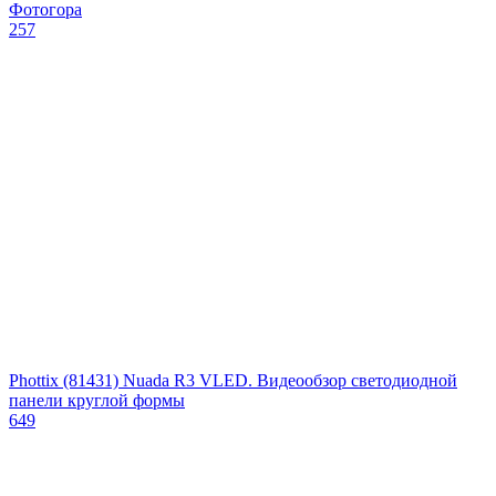
Фотогора
257
Phottix (81431) Nuada R3 VLED. Видеообзор cветодиодной
панели круглой формы
649