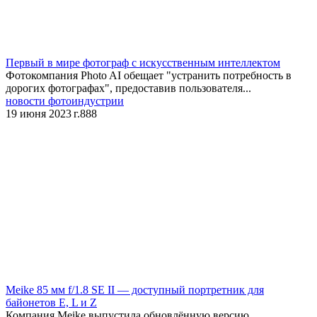
​Первый в мире фотограф с искусственным интеллектом
Фотокомпания Photo AI обещает "устранить потребность в
дорогих фотографах", предоставив пользователя...
новости фотоиндустрии
19 июня 2023 г.
888
Meike 85 мм f/1.8 SE II — доступный портретник для
байонетов E, L и Z
Компания Meike выпустила обновлённую версию