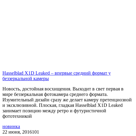
Hasselblad X1D Leaked – впервые средний формат у
беззеркальной камеры
Новость, достойная восхищения. Выходит в свет первая в
мире беззеркальная фотокамера среднего формата.
Изумительный дизайн сразу же делает камеру претенциозной
и эксклюзивной. Плоская, гладкая Hasselblad X1D Leaked
занимает позицию между ретро и футуристичной
фототехникой
новинка
22 июня, 2016
101