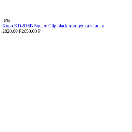
-6%
Kupo KD-816B Square Clip black прищепка черная
2820.00 Р
2650.00 Р