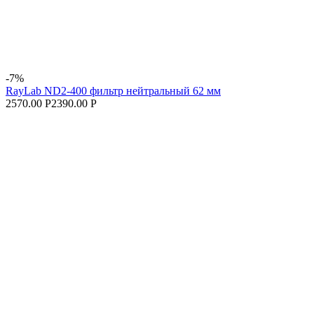
-7%
RayLab ND2-400 фильтр нейтральный 62 мм
2570.00 Р
2390.00 Р