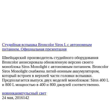
Студийная вспышка Broncolor Siros L с автономным
питанием. Официальная презентация
Швейцарский производитель студийного оборудования
Broncolor анонсировала обновленную версию своего
моноблока Siros Monolight с автономным питанием. Broncolor
Siros Monolight снабжена литий-ионным аккумулятором,
который встроен в верхней части головки вспышки.
Предполагается выпуск двух моделей моноблоков: Siros 400 L
и 800 L мощностью в 400 и 800 джоулей соответственно.
новинка
импульсный свет
24 мая, 2016
142