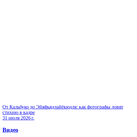
От Кальбуко до Эйяфьядлайёкюдля: как фотографы ловят
стихию в кадре
31 июля 2026 г.
Видео