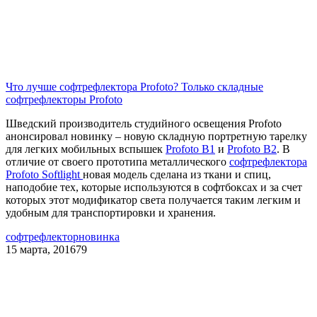
Что лучше софтрефлектора Profoto? Только складные
софтрефлекторы Profoto
Шведский производитель студийного освещения Profoto
анонсировал новинку – новую складную портретную тарелку
для легких мобильных вспышек
Profoto B1
и
Profoto B2
. В
отличие от своего прототипа металлического
софтрефлектора
Profoto Softlight
новая модель сделана из ткани и спиц,
наподобие тех, которые используются в софтбоксах и за счет
которых этот модификатор света получается таким легким и
удобным для транспортировки и хранения.
софтрефлектор
новинка
15 марта, 2016
79