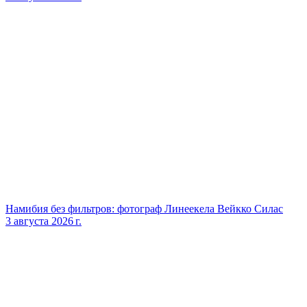
Намибия без фильтров: фотограф Линеекела Вейкко Силас
3 августа 2026 г.