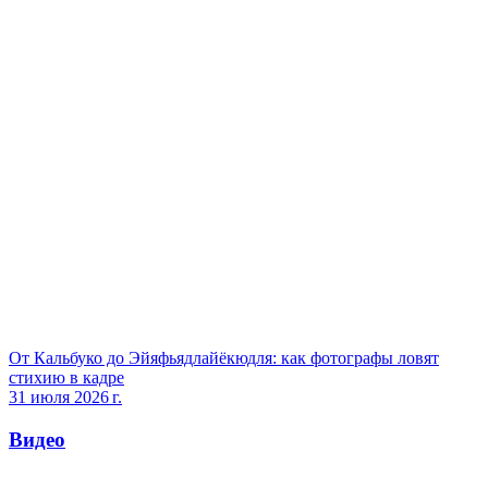
От Кальбуко до Эйяфьядлайёкюдля: как фотографы ловят
стихию в кадре
31 июля 2026 г.
Видео