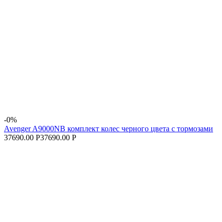
-0%
Avenger A9000NB комплект колес черного цвета с тормозами
37690.00 Р
37690.00 Р