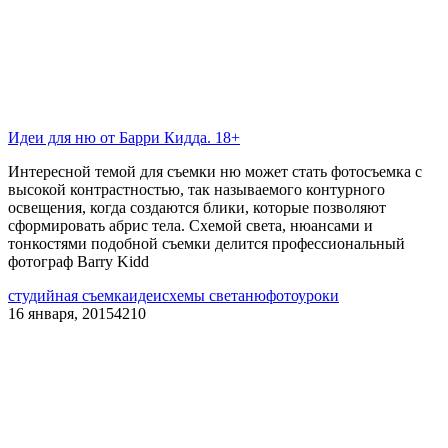
Идеи для ню от Барри Кидда. 18+
Интересной темой для съемки ню может стать фотосъемка с
высокой контрастностью, так называемого контурного
освещения, когда создаются блики, которые позволяют
сформировать абрис тела. Схемой света, нюансами и
тонкостями подобной съемки делится профессиональный
фотограф Barry Kidd
студийная съемка
идеи
схемы света
ню
фотоуроки
16 января, 2015
4210