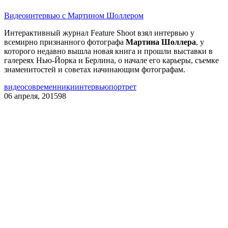
Видеоинтервью с Мартином Шоллером
Интерактивный журнал Feature Shoot взял интервью у
всемирно признанного фотографа
Мартина Шоллера
, у
которого недавно вышла новая книга и прошли выставки в
галереях Нью-Йорка и Берлина, о начале его карьеры, съемке
знаменитостей и советах начинающим фотографам.
видео
современники
интервью
портрет
06 апреля, 2015
98