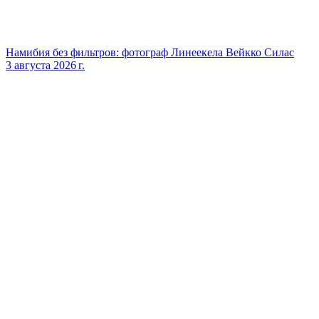
Намибия без фильтров: фотограф Линеекела Вейкко Силас
3 августа 2026 г.