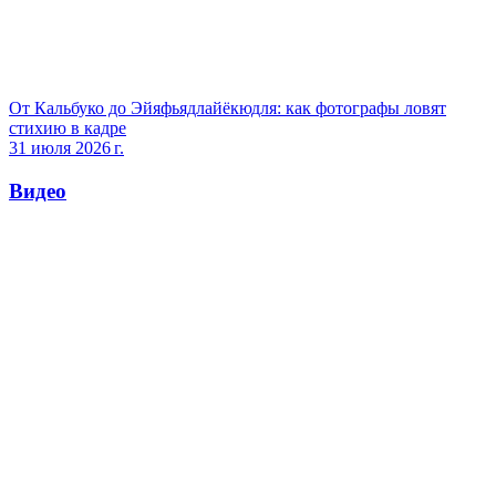
От Кальбуко до Эйяфьядлайёкюдля: как фотографы ловят
стихию в кадре
31 июля 2026 г.
Видео