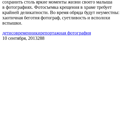
сохранить столь яркие моменты жизни своего малыша
в фотографиях. Фотосъемка крещения в храме требует
крайней деликатности. Во время обряда будут неуместны:
хаотичная беготня фотограф, суетливость и всполохи
вспышки.
дети
современники
репортажная фотография
10 сентября, 2013
288