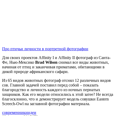
Про птичьи личности в портретной фотографии
Для своих проектов Affinity I и Affinity II фотограф из Санта-
Фе, Нью-Мексико
Brad Wilson
снимал все виды животных,
начиная от птиц и заканчивая приматами, обитающими в
дикой природе африканского сафари.
Из 65 видов животных фотограф отснял 12 различных видов
сов. Главной задачей поставил перед собой – показать
благородство и личность каждого из ночных пернатых
хищников. Как его модели относились к этой затее? Не всегда
благосклонно, что и демонстрирует модель совушки Eastern
Screech-Owl на заглавной фотографии материала.
современники
идеи