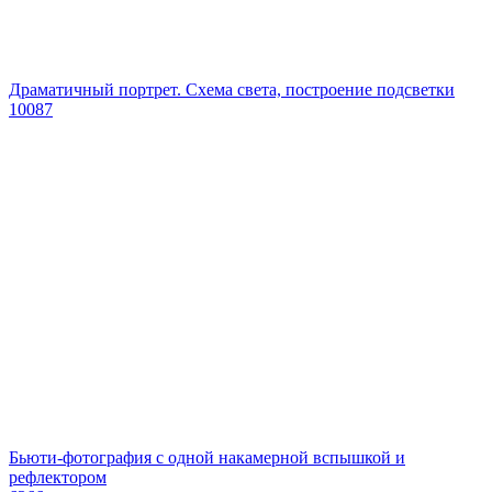
Драматичный портрет. Схема света, построение подсветки
10087
Бьюти-фотография с одной накамерной вспышкой и
рефлектором