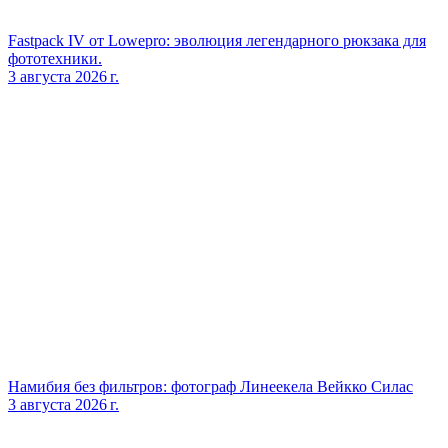
Fastpack IV от Lowepro: эволюция легендарного рюкзака для
фототехники.
3 августа 2026 г.
Намибия без фильтров: фотограф Линеекела Вейкко Силас
3 августа 2026 г.