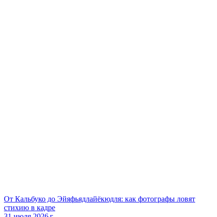
От Кальбуко до Эйяфьядлайёкюдля: как фотографы ловят
стихию в кадре
31 июля 2026 г.