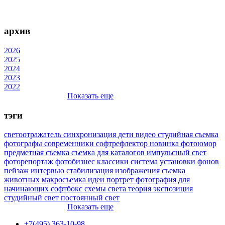
архив
2026
2025
2024
2023
2022
Показать еще
тэги
светоотражатель
синхронизация
дети
видео
студийная съемка
фотографы
современники
софтрефлектор
новинка
фотоюмор
предметная съемка
съемка для каталогов
импульсный свет
фоторепортаж
фотобизнес
классики
система установки фонов
пейзаж
интервью
стабилизация изображения
съемка
животных
макросъемка
идеи
портрет
фотография для
начинающих
софтбокс
схемы света
теория
экспозиция
студийный свет
постоянный свет
Показать еще
+7(495) 363-10-98