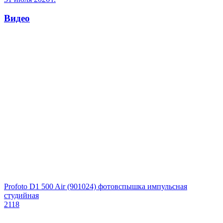
Видео
Profoto D1 500 Air (901024) фотовспышка импульсная
студийная
2118