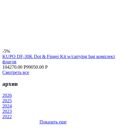
-5%
KUPO DF-30K Dot & Finger Kit w/carrying bag комплект
флагов
104270.00 Р
99050.00 Р
Смотреть все
архив
2026
2025
2024
2023
2022
Показать еще