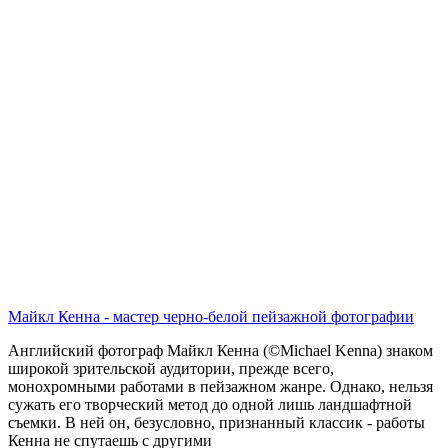
Майкл Кенна - мастер черно-белой пейзажной фотографии
Английский фотограф Майкл Кенна (©Michael Kenna) знаком
широкой зрительской аудитории, прежде всего,
монохромными работами в пейзажном жанре. Однако, нельзя
сужать его творческий метод до одной лишь ландшафтной
съемки. В ней он, безусловно, признанный классик - работы
Кенна не спутаешь с другими