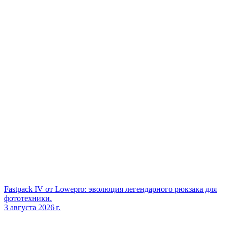
Fastpack IV от Lowepro: эволюция легендарного рюкзака для
фототехники.
3 августа 2026 г.