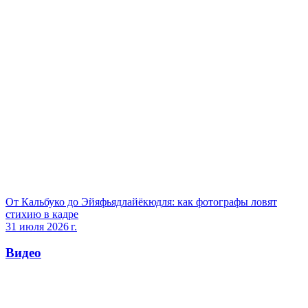
От Кальбуко до Эйяфьядлайёкюдля: как фотографы ловят
стихию в кадре
31 июля 2026 г.
Видео