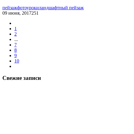
пейзаж
фотоуроки
ландшафтный пейзаж
09 июня, 2017
251
1
2
...
7
8
9
10
Свежие записи