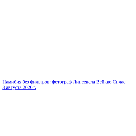
Намибия без фильтров: фотограф Линеекела Вейкко Силас
3 августа 2026 г.