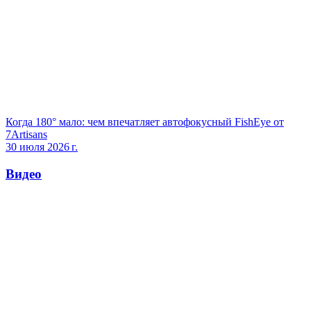
Когда 180° мало: чем впечатляет автофокусный FishEye от
7Artisans
30 июля 2026 г.
Видео