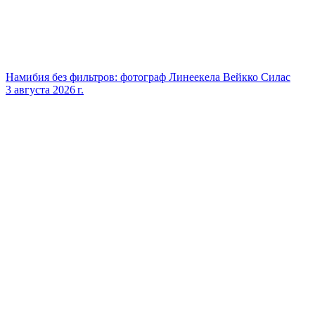
Намибия без фильтров: фотограф Линеекела Вейкко Силас
3 августа 2026 г.