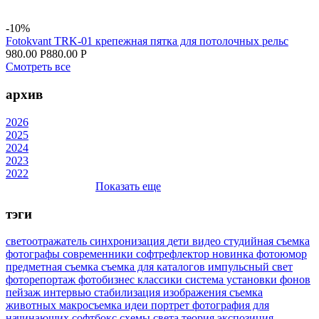
-10%
Fotokvant TRK-01 крепежная пятка для потолочных рельс
980.00 Р
880.00 Р
Смотреть все
архив
2026
2025
2024
2023
2022
Показать еще
тэги
светоотражатель
синхронизация
дети
видео
студийная съемка
фотографы
современники
софтрефлектор
новинка
фотоюмор
предметная съемка
съемка для каталогов
импульсный свет
фоторепортаж
фотобизнес
классики
система установки фонов
пейзаж
интервью
стабилизация изображения
съемка
животных
макросъемка
идеи
портрет
фотография для
начинающих
софтбокс
схемы света
теория
экспозиция