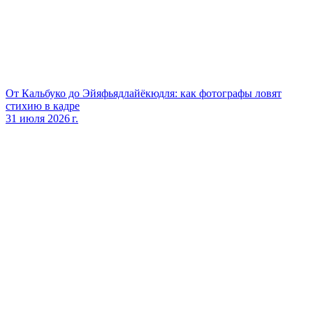
От Кальбуко до Эйяфьядлайёкюдля: как фотографы ловят
стихию в кадре
31 июля 2026 г.