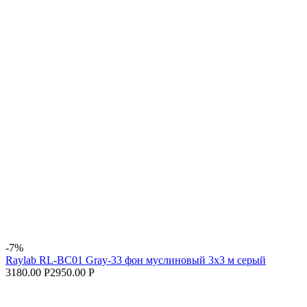
-7%
Raylab RL-BC01 Gray-33 фон муслиновый 3x3 м серый
3180.00 Р
2950.00 Р