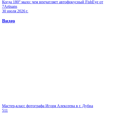
Когда 180° мало: чем впечатляет автофокусный FishEye от
7Artisans
30 июля 2026 г.
Видео
Мастер-класс фотографа Игоря Алексеева в г. Дубна
511