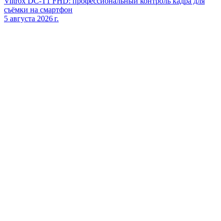
Viltrox DC‑T1 FHD: профессиональный контроль кадра для
съёмки на смартфон
5 августа 2026 г.