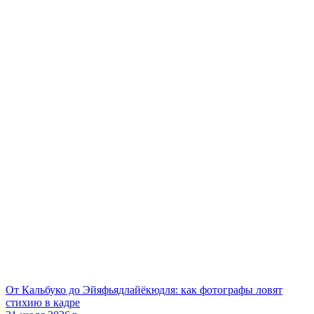
От Кальбуко до Эйяфьядлайёкюдля: как фотографы ловят
стихию в кадре