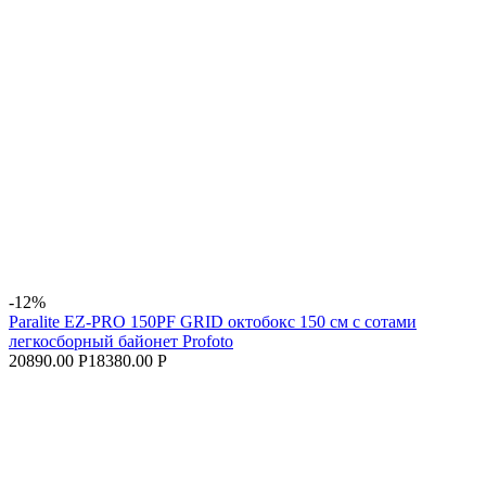
-12%
Paralite EZ-PRO 150PF GRID октобокс 150 см с сотами
легкосборный байонет Profoto
20890.00 Р
18380.00 Р