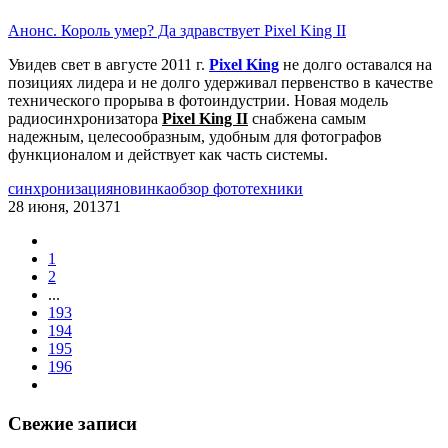
Анонс. Король умер? Да здравствует Pixel King II
Увидев свет в августе 2011 г.
Pixel King
не долго оставался на
позициях лидера и не долго удерживал первенство в качестве
технического прорыва в фотоиндустрии. Новая модель
радиосинхронизатора
Pixel King II
снабжена самым
надежным, целесообразным, удобным для фотографов
функционалом и действует как часть системы.
синхронизация
новинка
обзор фототехники
28 июня, 2013
71
1
2
...
193
194
195
196
Свежие записи