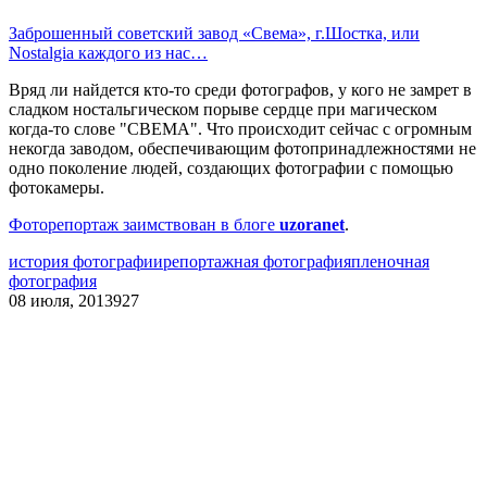
Заброшенный советский завод «Свема», г.Шостка, или
Nostalgia каждого из нас…
Вряд ли найдется кто-то среди фотографов, у кого не замрет в
сладком ностальгическом порыве сердце при магическом
когда-то слове "СВЕМА". Что происходит сейчас с огромным
некогда заводом, обеспечивающим фотопринадлежностями не
одно поколение людей, создающих фотографии с помощью
фотокамеры.
Фоторепортаж заимствован в блоге
uzoranet
.
история фотографии
репортажная фотография
пленочная
фотография
08 июля, 2013
927