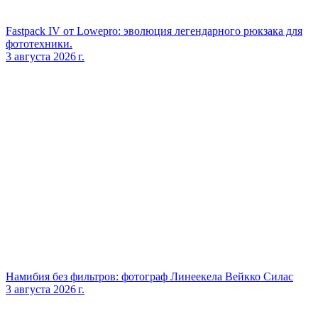
Fastpack IV от Lowepro: эволюция легендарного рюкзака для
фототехники.
3 августа 2026 г.
Намибия без фильтров: фотограф Линеекела Вейкко Силас
3 августа 2026 г.