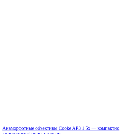
Анаморфотные объективы Cooke AP3 1.5x — компактно,
кинематографично, стильно