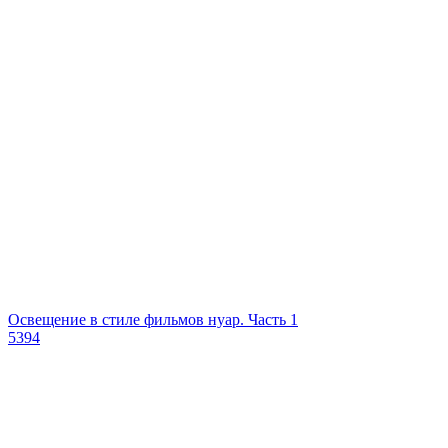
Освещение в стиле фильмов нуар. Часть 1
5394