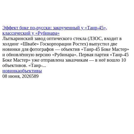
Эффект боке по‑русски: закрученный у «Таир‑45»,
классический у «Рубинара»
Лыткаринский завод оптического стекла (ЛЗОС, входит в
холдинг «Швабе» Госкорпорации Ростех) выпустил две
новинки для фотографов — объектив «Таир‑45 Боке Мастер»
и обновлённую версию «Рубинара». Первая партия «Таир‑45
Боке Мастер» уже отправлена заказчикам — в неё вошло 10
объективов. «Таир‑...
новинка
объективы
08 июня, 2026
589