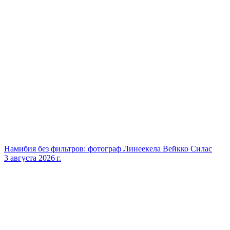
Намибия без фильтров: фотограф Линеекела Вейкко Силас
3 августа 2026 г.