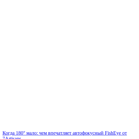
Когда 180° мало: чем впечатляет автофокусный FishEye от
7Artisans