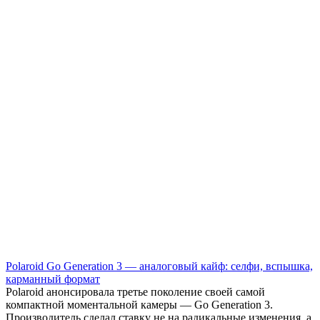
Polaroid Go Generation 3 — аналоговый кайф: селфи, вспышка,
карманный формат
Polaroid анонсировала третье поколение своей самой
компактной моментальной камеры — Go Generation 3.
Производитель сделал ставку не на радикальные изменения, а