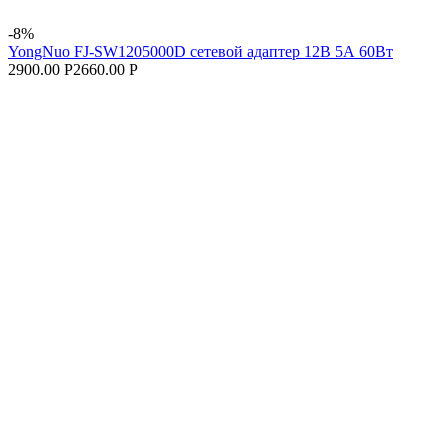
-8%
YongNuo FJ-SW1205000D сетевой адаптер 12В 5А 60Вт
2900.00 Р
2660.00 Р