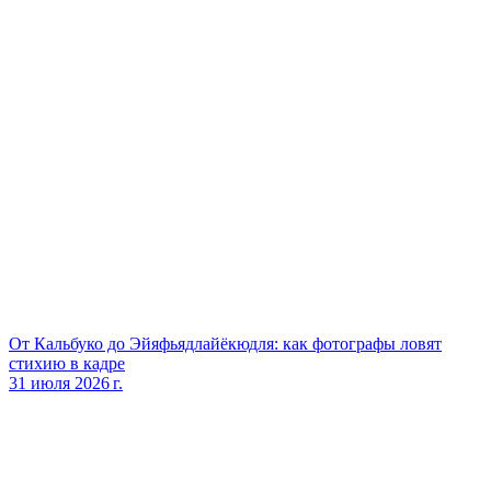
От Кальбуко до Эйяфьядлайёкюдля: как фотографы ловят
стихию в кадре
31 июля 2026 г.