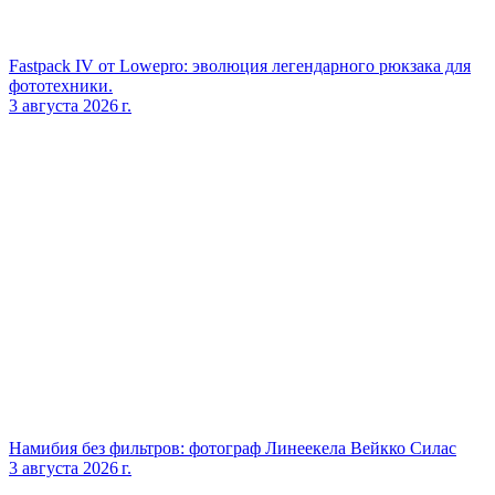
Fastpack IV от Lowepro: эволюция легендарного рюкзака для
фототехники.
3 августа 2026 г.
Намибия без фильтров: фотограф Линеекела Вейкко Силас
3 августа 2026 г.