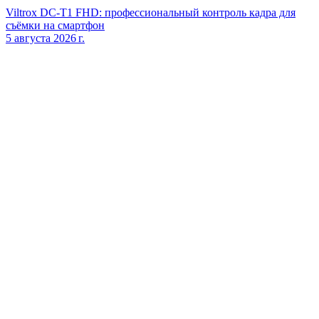
Viltrox DC‑T1 FHD: профессиональный контроль кадра для
съёмки на смартфон
5 августа 2026 г.