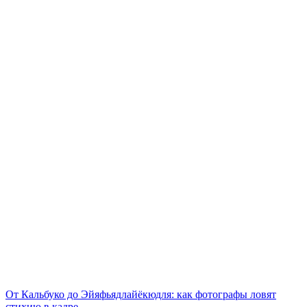
От Кальбуко до Эйяфьядлайёкюдля: как фотографы ловят
стихию в кадре