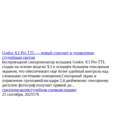
Godox X3 Pro TTL — новый стандарт в управлении
студийным светом
Беспроводной синхронизатор вспышек Godox X3 Pro TTL
создан на основе модели X3 и оснащён большим сенсорным
экраном, что обеспечивает ещё более удобный контроль над
сложными системами освещения.Сенсорный экран и
управление группамиБлагодаря 2,4-дюймовому сенсорному
дисплею фотограф получает прямой до...
синхронизация
студийная съемка
вспышки
25 сентября, 2025
576