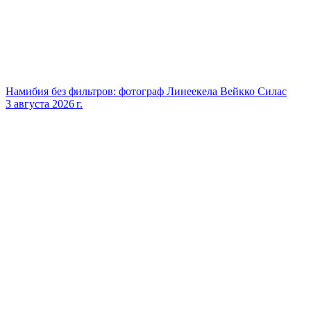
Намибия без фильтров: фотограф Линеекела Вейкко Силас
3 августа 2026 г.