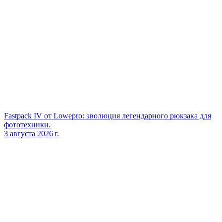
Fastpack IV от Lowepro: эволюция легендарного рюкзака для
фототехники.
3 августа 2026 г.