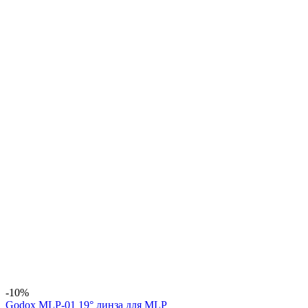
-10%
Godox MLP-01 19° линза для MLP