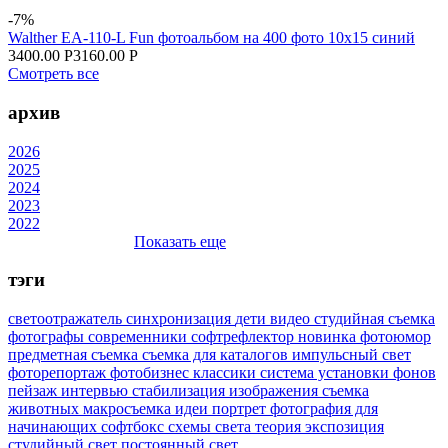
-7%
Walther EA-110-L Fun фотоальбом на 400 фото 10x15 синий
3400.00 Р
3160.00 Р
Смотреть все
архив
2026
2025
2024
2023
2022
Показать еще
тэги
светоотражатель
синхронизация
дети
видео
студийная съемка
фотографы
современники
софтрефлектор
новинка
фотоюмор
предметная съемка
съемка для каталогов
импульсный свет
фоторепортаж
фотобизнес
классики
система установки фонов
пейзаж
интервью
стабилизация изображения
съемка
животных
макросъемка
идеи
портрет
фотография для
начинающих
софтбокс
схемы света
теория
экспозиция
студийный свет
постоянный свет