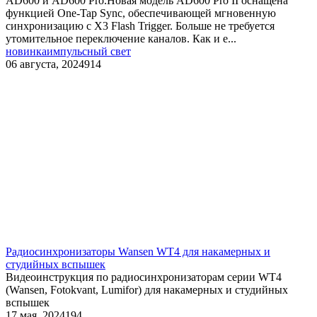
AD600 и AD600 Pro.Новая модель AD600 Pro II оснащена
функцией One-Tap Sync, обеспечивающей мгновенную
синхронизацию с X3 Flash Trigger. Больше не требуется
утомительное переключение каналов. Как и е...
новинка
импульсный свет
06 августа, 2024
914
Радиосинхронизаторы Wansen WT4 для накамерных и
студийных вспышек
Видеоинструкция по радиосинхронизаторам серии WT4
(Wansen, Fotokvant, Lumifor) для накамерных и студийных
вспышек
17 мая, 2024
194