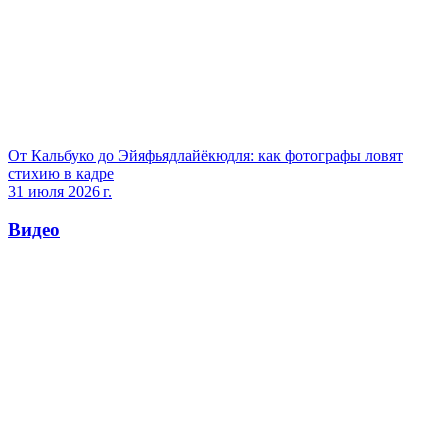
От Кальбуко до Эйяфьядлайёкюдля: как фотографы ловят
стихию в кадре
31 июля 2026 г.
Видео