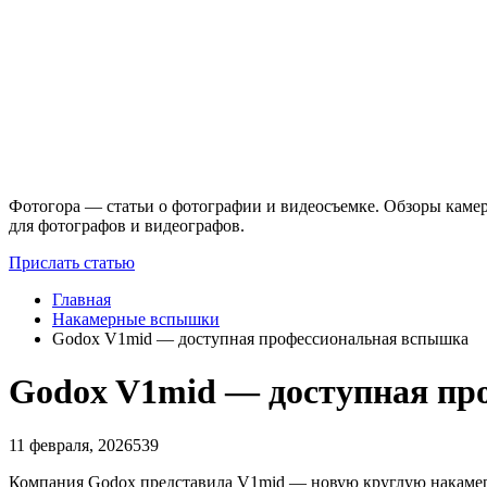
Фотогора — статьи о фотографии и видеосъемке. Обзоры камер
для фотографов и видеографов.
Прислать статью
Главная
Накамерные вспышки
Godox V1mid — доступная профессиональная вспышка
Godox V1mid — доступная пр
11 февраля, 2026
539
Компания Godox представила V1mid — новую круглую накаме