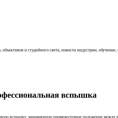
, объективов и студийного света, новости индустрии, обучение
офессиональная вспышка
рную вспышку, занимающую промежуточное положение между в