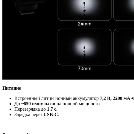
Питание
Встроенный литий-ионный аккумулятор
7,2 В, 2200 мА·
До
~650 импульсов
на полной мощности.
Перезарядка до
1,7 с
.
Зарядка через
USB-C
.