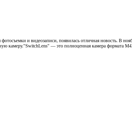
я фотосъемки и видеозаписи, появилась отличная новость. В ноя
ую камеру."SwitchLens" — это полноценная камера формата M43