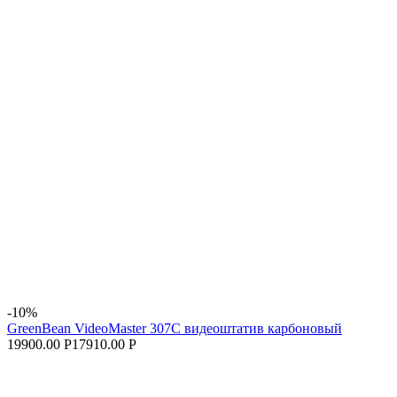
-10%
GreenBean VideoMaster 307C видеоштатив карбоновый
19900.00 Р
17910.00 Р