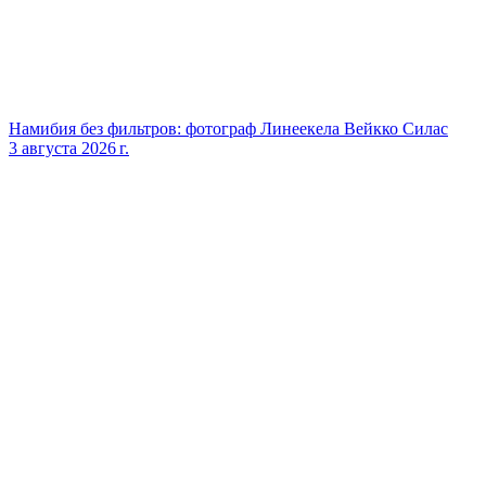
Намибия без фильтров: фотограф Линеекела Вейкко Силас
3 августа 2026 г.