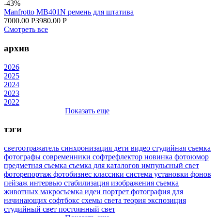
-43%
Manfrotto MB401N ремень для штатива
7000.00 Р
3980.00 Р
Смотреть все
архив
2026
2025
2024
2023
2022
Показать еще
тэги
светоотражатель
синхронизация
дети
видео
студийная съемка
фотографы
современники
софтрефлектор
новинка
фотоюмор
предметная съемка
съемка для каталогов
импульсный свет
фоторепортаж
фотобизнес
классики
система установки фонов
пейзаж
интервью
стабилизация изображения
съемка
животных
макросъемка
идеи
портрет
фотография для
начинающих
софтбокс
схемы света
теория
экспозиция
студийный свет
постоянный свет