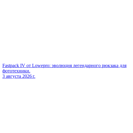
Fastpack IV от Lowepro: эволюция легендарного рюкзака для
фототехники.
3 августа 2026 г.