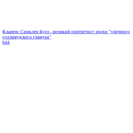
Кларенс Синклер Булл - великий портретист эпохи "уличного
голливудского гламура"
644