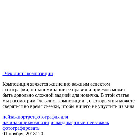
"Чек-лист" композиции
Композиция является жизненно важным аспектом
фотографии, но запоминание ее правил и приемов может
быть довольно сложной задачей для новичка. В этой статье
мы рассмотрим "чек-лист композиции", с которым вы можете
сверяться во время съемки, чтобы ничего не упустить из вида
пейзаж
портрет
фотография для
начинающих
композиция
ландшафтный пейзаж
как
фотографировать
01 ноября, 2018
120