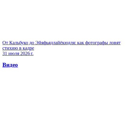
От Кальбуко до Эйяфьядлайёкюдля: как фотографы ловят
стихию в кадре
31 июля 2026 г.
Видео