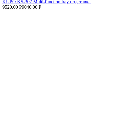
KUPO KS-307 Multi-function tray подставка
9520.00 Р
9040.00 Р