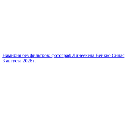
Намибия без фильтров: фотограф Линеекела Вейкко Силас
3 августа 2026 г.