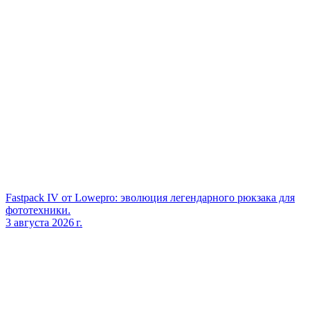
Fastpack IV от Lowepro: эволюция легендарного рюкзака для
фототехники.
3 августа 2026 г.