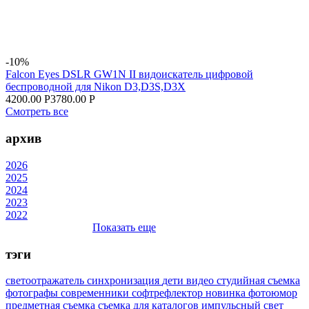
-10%
Falcon Eyes DSLR GW1N II видоискатель цифровой
беспроводной для Nikon D3,D3S,D3X
4200.00 Р
3780.00 Р
Смотреть все
архив
2026
2025
2024
2023
2022
Показать еще
тэги
светоотражатель
синхронизация
дети
видео
студийная съемка
фотографы
современники
софтрефлектор
новинка
фотоюмор
предметная съемка
съемка для каталогов
импульсный свет