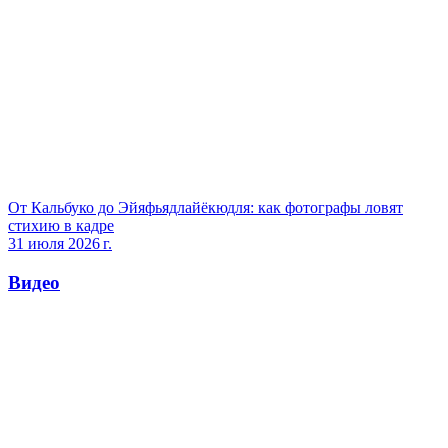
От Кальбуко до Эйяфьядлайёкюдля: как фотографы ловят
стихию в кадре
31 июля 2026 г.
Видео