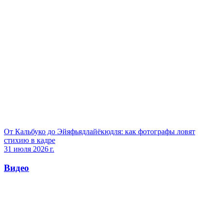
От Кальбуко до Эйяфьядлайёкюдля: как фотографы ловят
стихию в кадре
31 июля 2026 г.
Видео