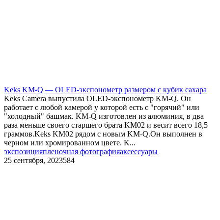
Keks KM-Q — OLED-экспонометр размером с кубик сахара
Keks Camera выпустила OLED-экспонометр KM-Q. Он
работает с любой камерой у которой есть с "горячий" или
"холодный" башмак. KM-Q изготовлен из алюминия, в два
раза меньше своего старшего брата KM02 и весит всего 18,5
граммов.Keks KM02 рядом с новым KM-Q.Он выполнен в
черном или хромированном цвете. K...
экспозиция
пленочная фотография
аксессуары
25 сентября, 2023
584