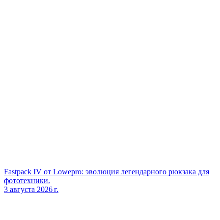
Fastpack IV от Lowepro: эволюция легендарного рюкзака для
фототехники.
3 августа 2026 г.