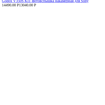
Godox V350S KIT фотовспышка накамерная для Sony
14490.00 Р
13040.00 Р