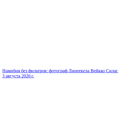
Намибия без фильтров: фотограф Линеекела Вейкко Силас
3 августа 2026 г.