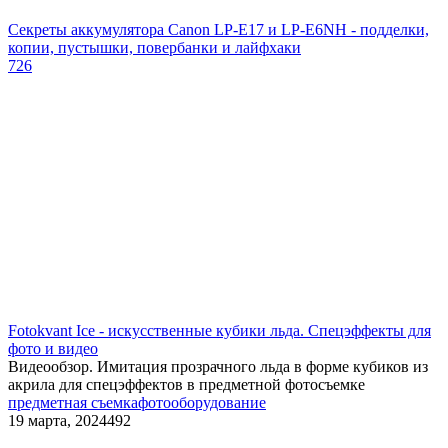
Секреты аккумулятора Canon LP-E17 и LP-E6NH - подделки,
копии, пустышки, повербанки и лайфхаки
726
Fotokvant Ice - искусственные кубики льда. Спецэффекты для
фото и видео
Видеообзор. Имитация прозрачного льда в форме кубиков из
акрила для спецэффектов в предметной фотосъемке
предметная съемка
фотооборудование
19 марта, 2024
492