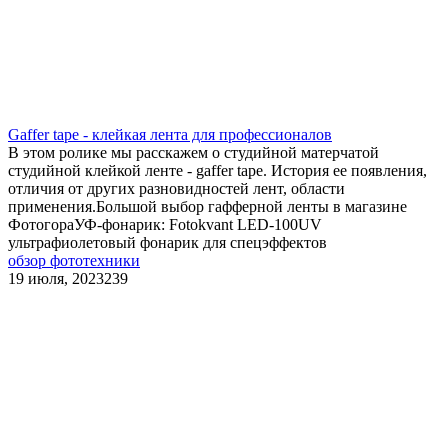
Gaffer tape - клейкая лента для профессионалов
В этом ролике мы расскажем о студийной матерчатой
студийной клейкой ленте - gaffer tape. История ее появления,
отличия от других разновидностей лент, области
применения.Большой выбор гафферной ленты в магазине
ФотогораУФ-фонарик: Fotokvant LED-100UV
ультрафиолетовый фонарик для спецэффектов
обзор фототехники
19 июля, 2023
239