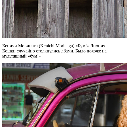
Кеничи Моринага (Kenichi Morinaga) «Бум!» Япония.
Кошки случайно столкнулись лбами. Было похоже на
мультяшный «бум!»