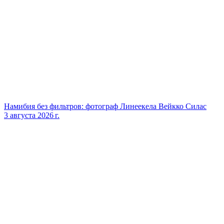
Намибия без фильтров: фотограф Линеекела Вейкко Силас
3 августа 2026 г.