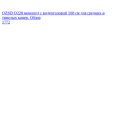
QZSD Q228 монопод с видеоголовой 160 см для средних и
тяжелых камер. Обзор
1772