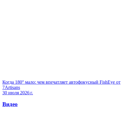
Когда 180° мало: чем впечатляет автофокусный FishEye от
7Artisans
30 июля 2026 г.
Видео