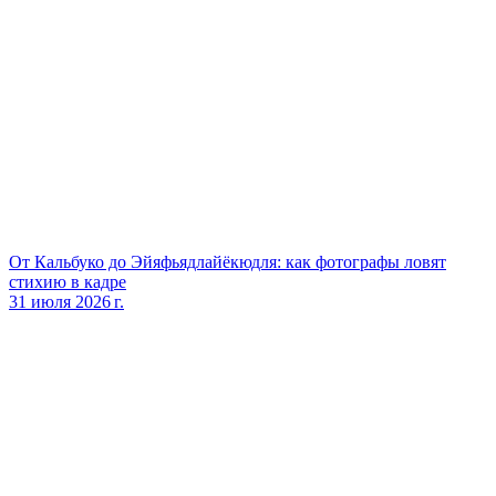
От Кальбуко до Эйяфьядлайёкюдля: как фотографы ловят
стихию в кадре
31 июля 2026 г.