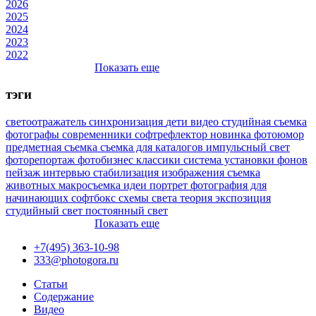
2026
2025
2024
2023
2022
Показать еще
тэги
светоотражатель
синхронизация
дети
видео
студийная съемка
фотографы
современники
софтрефлектор
новинка
фотоюмор
предметная съемка
съемка для каталогов
импульсный свет
фоторепортаж
фотобизнес
классики
система установки фонов
пейзаж
интервью
стабилизация изображения
съемка
животных
макросъемка
идеи
портрет
фотография для
начинающих
софтбокс
схемы света
теория
экспозиция
студийный свет
постоянный свет
Показать еще
+7(495) 363-10-98
333@photogora.ru
Статьи
Содержание
Видео