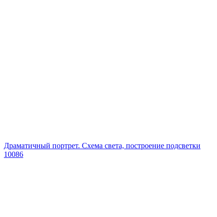
Драматичный портрет. Схема света, построение подсветки
10086