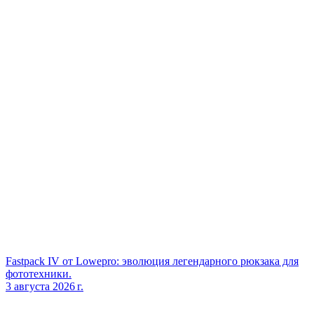
Fastpack IV от Lowepro: эволюция легендарного рюкзака для
фототехники.
3 августа 2026 г.