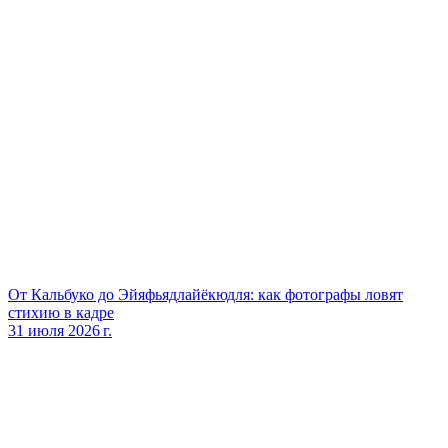
От Кальбуко до Эйяфьядлайёкюдля: как фотографы ловят
стихию в кадре
31 июля 2026 г.