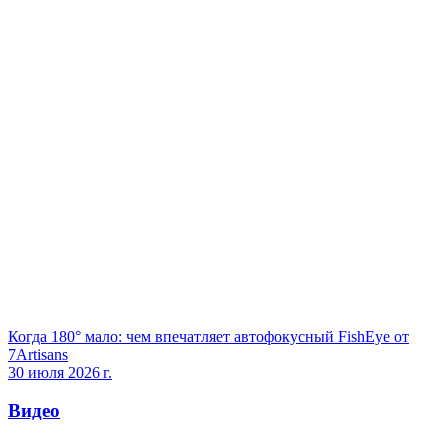
Когда 180° мало: чем впечатляет автофокусный FishEye от
7Artisans
30 июля 2026 г.
Видео