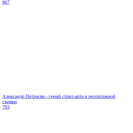
867
Александр Петросян - гений стрит-арта и репортажной
съемки
793