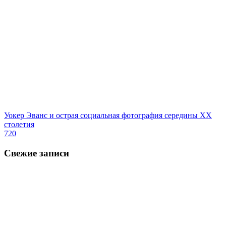
Уокер Эванс и острая социальная фотография середины ХХ
столетия
720
Свежие записи