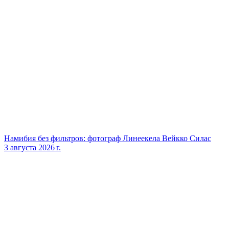
Намибия без фильтров: фотограф Линеекела Вейкко Силас
3 августа 2026 г.