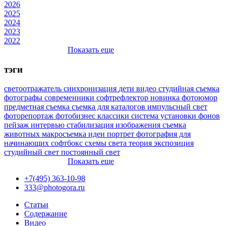
2026
2025
2024
2023
2022
Показать еще
тэги
светоотражатель
синхронизация
дети
видео
студийная съемка
фотографы
современники
софтрефлектор
новинка
фотоюмор
предметная съемка
съемка для каталогов
импульсный свет
фоторепортаж
фотобизнес
классики
система установки фонов
пейзаж
интервью
стабилизация изображения
съемка
животных
макросъемка
идеи
портрет
фотография для
начинающих
софтбокс
схемы света
теория
экспозиция
студийный свет
постоянный свет
Показать еще
+7(495) 363-10-98
333@photogora.ru
Статьи
Содержание
Видео