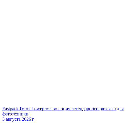
Fastpack IV от Lowepro: эволюция легендарного рюкзака для
фототехники.
3 августа 2026 г.