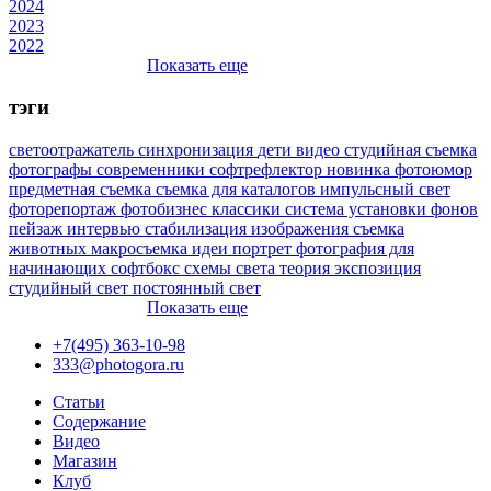
2024
2023
2022
Показать еще
тэги
светоотражатель
синхронизация
дети
видео
студийная съемка
фотографы
современники
софтрефлектор
новинка
фотоюмор
предметная съемка
съемка для каталогов
импульсный свет
фоторепортаж
фотобизнес
классики
система установки фонов
пейзаж
интервью
стабилизация изображения
съемка
животных
макросъемка
идеи
портрет
фотография для
начинающих
софтбокс
схемы света
теория
экспозиция
студийный свет
постоянный свет
Показать еще
+7(495) 363-10-98
333@photogora.ru
Статьи
Содержание
Видео
Магазин
Клуб