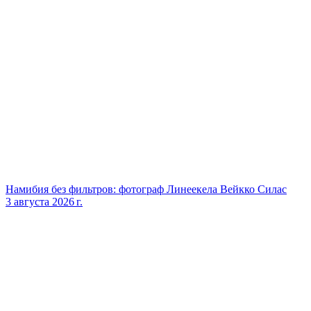
Намибия без фильтров: фотограф Линеекела Вейкко Силас
3 августа 2026 г.