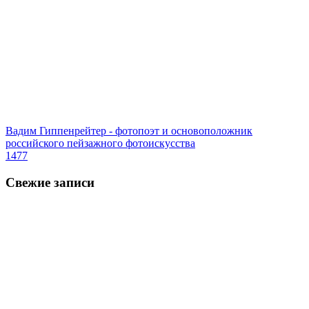
Вадим Гиппенрейтер - фотопоэт и основоположник
российского пейзажного фотоискусства
1477
Свежие записи