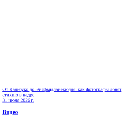
От Кальбуко до Эйяфьядлайёкюдля: как фотографы ловят
стихию в кадре
31 июля 2026 г.
Видео