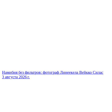
Намибия без фильтров: фотограф Линеекела Вейкко Силас
3 августа 2026 г.