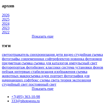
архив
2026
2025
2024
2023
2022
Показать еще
тэги
светоотражатель
синхронизация
дети
видео
студийная съемка
фотографы
современники
софтрефлектор
новинка
фотоюмор
предметная съемка
съемка для каталогов
импульсный свет
фоторепортаж
фотобизнес
классики
система установки фонов
пейзаж
интервью
стабилизация изображения
съемка
животных
макросъемка
идеи
портрет
фотография для
начинающих
софтбокс
схемы света
теория
экспозиция
студийный свет
постоянный свет
Показать еще
+7(495) 363-10-98
333@photogora.ru