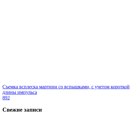
Съемка всплеска мартини со вспышками, с учетом короткой
длины импульса
892
Свежие записи