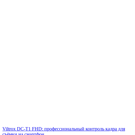
Viltrox DC‑T1 FHD: профессиональный контроль кадра для
съёмки на смартфон