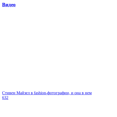
Видео
Стивен Майзел в fashion-фотографии, и она в нем
632