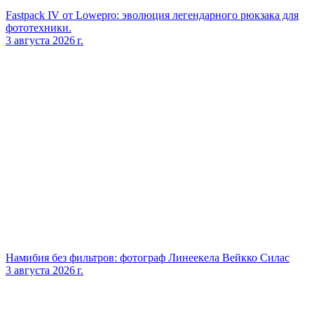
Fastpack IV от Lowepro: эволюция легендарного рюкзака для
фототехники.
3 августа 2026 г.
Намибия без фильтров: фотограф Линеекела Вейкко Силас
3 августа 2026 г.