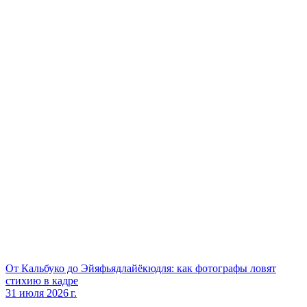
От Кальбуко до Эйяфьядлайёкюдля: как фотографы ловят
стихию в кадре
31 июля 2026 г.