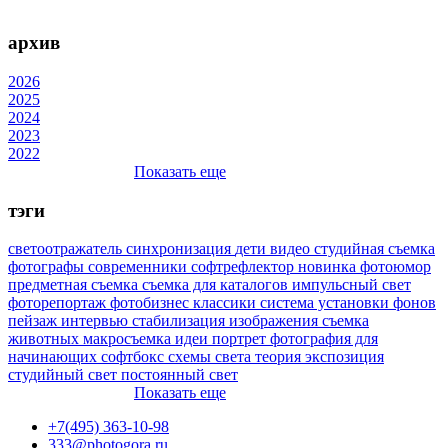
архив
2026
2025
2024
2023
2022
Показать еще
тэги
светоотражатель
синхронизация
дети
видео
студийная съемка
фотографы
современники
софтрефлектор
новинка
фотоюмор
предметная съемка
съемка для каталогов
импульсный свет
фоторепортаж
фотобизнес
классики
система установки фонов
пейзаж
интервью
стабилизация изображения
съемка
животных
макросъемка
идеи
портрет
фотография для
начинающих
софтбокс
схемы света
теория
экспозиция
студийный свет
постоянный свет
Показать еще
+7(495) 363-10-98
333@photogora.ru