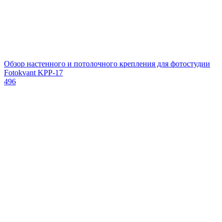
Обзор настенного и потолочного крепления для фотостудии
Fotokvant KPP-17
496