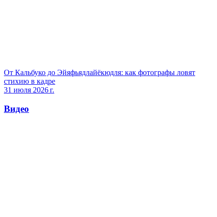
От Кальбуко до Эйяфьядлайёкюдля: как фотографы ловят
стихию в кадре
31 июля 2026 г.
Видео