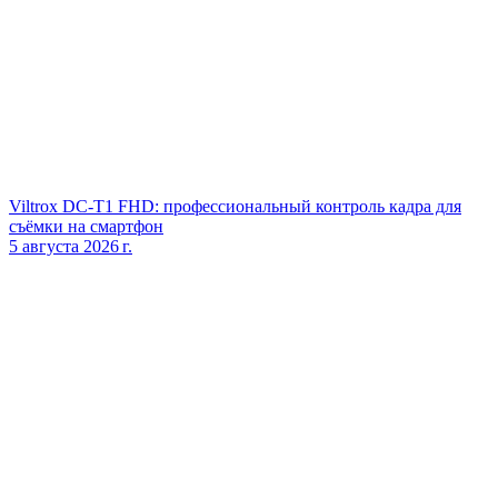
Viltrox DC‑T1 FHD: профессиональный контроль кадра для
съёмки на смартфон
5 августа 2026 г.