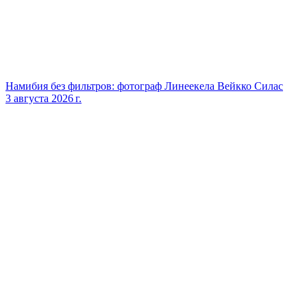
Намибия без фильтров: фотограф Линеекела Вейкко Силас
3 августа 2026 г.