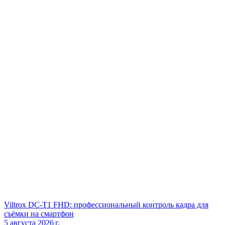
Viltrox DC‑T1 FHD: профессиональный контроль кадра для
съёмки на смартфон
5 августа 2026 г.