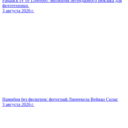
Fastpack IV от Lowepro: эволюция легендарного рюкзака для
фототехники.
3 августа 2026 г.
Намибия без фильтров: фотограф Линеекела Вейкко Силас
3 августа 2026 г.