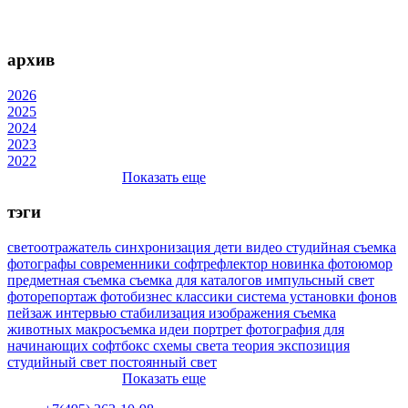
архив
2026
2025
2024
2023
2022
Показать еще
тэги
светоотражатель
синхронизация
дети
видео
студийная съемка
фотографы
современники
софтрефлектор
новинка
фотоюмор
предметная съемка
съемка для каталогов
импульсный свет
фоторепортаж
фотобизнес
классики
система установки фонов
пейзаж
интервью
стабилизация изображения
съемка
животных
макросъемка
идеи
портрет
фотография для
начинающих
софтбокс
схемы света
теория
экспозиция
студийный свет
постоянный свет
Показать еще