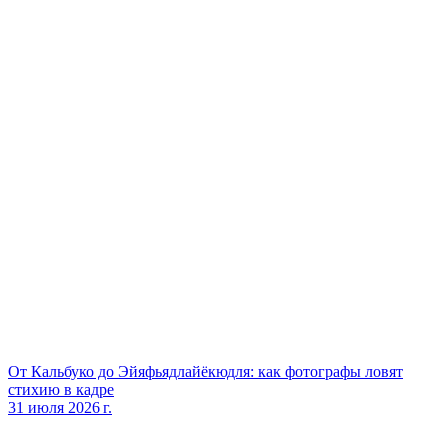
От Кальбуко до Эйяфьядлайёкюдля: как фотографы ловят
стихию в кадре
31 июля 2026 г.