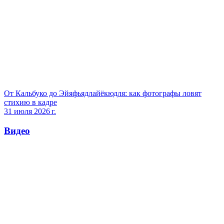
От Кальбуко до Эйяфьядлайёкюдля: как фотографы ловят
стихию в кадре
31 июля 2026 г.
Видео