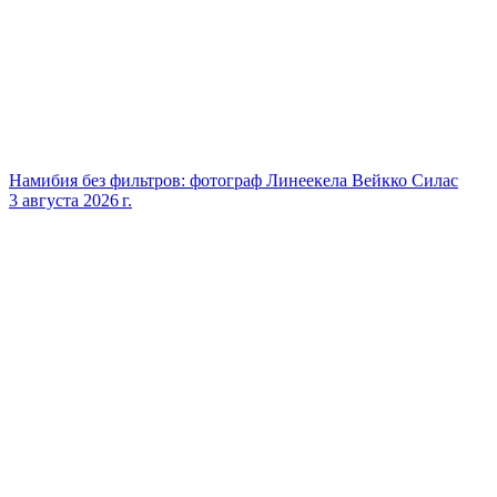
Намибия без фильтров: фотограф Линеекела Вейкко Силас
3 августа 2026 г.