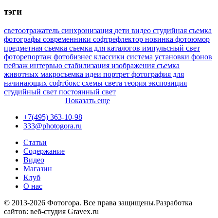
тэги
светоотражатель
синхронизация
дети
видео
студийная съемка
фотографы
современники
софтрефлектор
новинка
фотоюмор
предметная съемка
съемка для каталогов
импульсный свет
фоторепортаж
фотобизнес
классики
система установки фонов
пейзаж
интервью
стабилизация изображения
съемка
животных
макросъемка
идеи
портрет
фотография для
начинающих
софтбокс
схемы света
теория
экспозиция
студийный свет
постоянный свет
Показать еще
+7(495) 363-10-98
333@photogora.ru
Статьи
Содержание
Видео
Магазин
Клуб
О нас
© 2013-2026 Фотогора. Все права защищены.
Разработка
сайтов: веб-студия Gravex.ru