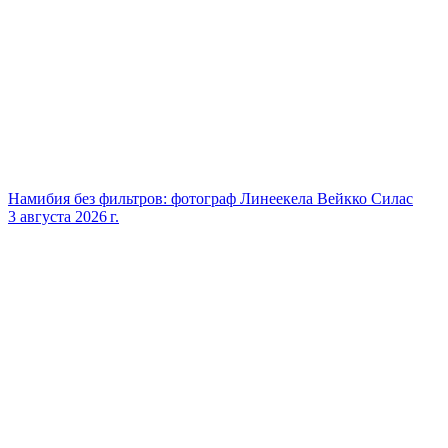
Намибия без фильтров: фотограф Линеекела Вейкко Силас
3 августа 2026 г.