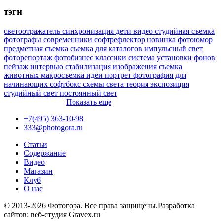
тэги
светоотражатель
синхронизация
дети
видео
студийная съемка
фотографы
современники
софтрефлектор
новинка
фотоюмор
предметная съемка
съемка для каталогов
импульсный свет
фоторепортаж
фотобизнес
классики
система установки фонов
пейзаж
интервью
стабилизация изображения
съемка
животных
макросъемка
идеи
портрет
фотография для
начинающих
софтбокс
схемы света
теория
экспозиция
студийный свет
постоянный свет
Показать еще
+7(495) 363-10-98
333@photogora.ru
Статьи
Содержание
Видео
Магазин
Клуб
О нас
© 2013-2026 Фотогора. Все права защищены.
Разработка
сайтов: веб-студия Gravex.ru