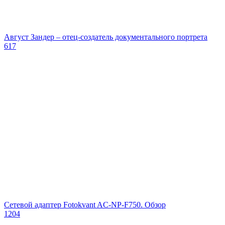
Август Зандер – отец-создатель документального портрета
617
Сетевой адаптер Fotokvant AC-NP-F750. Обзор
1204