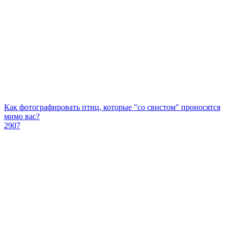
Как фотографировать птиц, которые "со свистом" проносятся
мимо вас?
2907