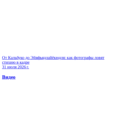
От Кальбуко до Эйяфьядлайёкюдля: как фотографы ловят
стихию в кадре
31 июля 2026 г.
Видео