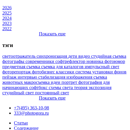
2026
2025
2024
2023
2022
Показать еще
тэги
светоотражатель
синхронизация
дети
видео
студийная съемка
фотографы
современники
софтрефлектор
новинка
фотоюмор
предметная съемка
съемка для каталогов
импульсный свет
фоторепортаж
фотобизнес
классики
система установки фонов
пейзаж
интервью
стабилизация изображения
съемка
животных
макросъемка
идеи
портрет
фотография для
начинающих
софтбокс
схемы света
теория
экспозиция
студийный свет
постоянный свет
Показать еще
+7(495) 363-10-98
333@photogora.ru
Статьи
Содержание