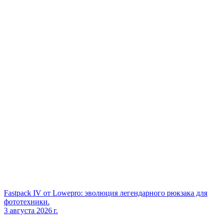
Fastpack IV от Lowepro: эволюция легендарного рюкзака для
фототехники.
3 августа 2026 г.