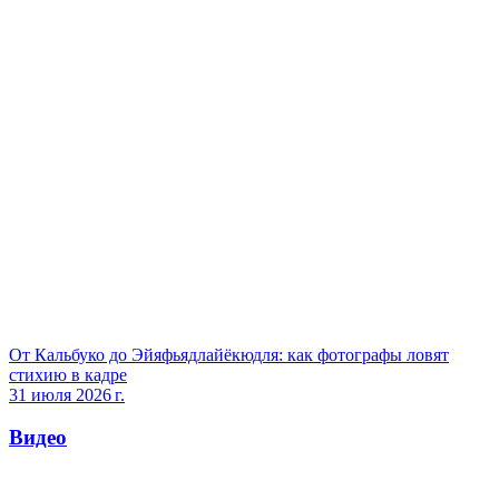
От Кальбуко до Эйяфьядлайёкюдля: как фотографы ловят
стихию в кадре
31 июля 2026 г.
Видео