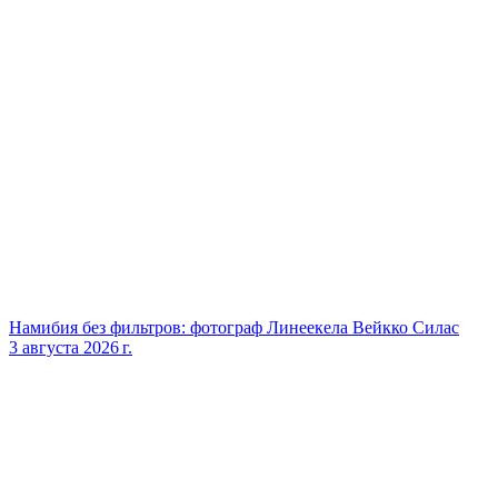
Намибия без фильтров: фотограф Линеекела Вейкко Силас
3 августа 2026 г.