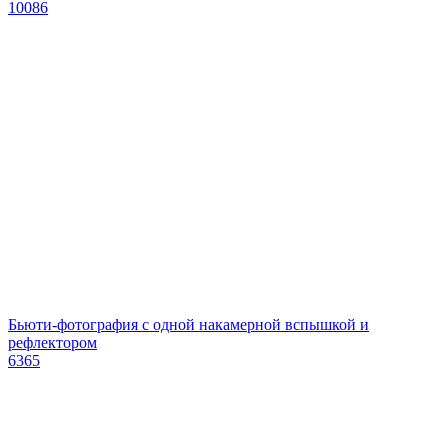
10086
Бьюти-фотография с одной накамерной вспышкой и
рефлектором
6365