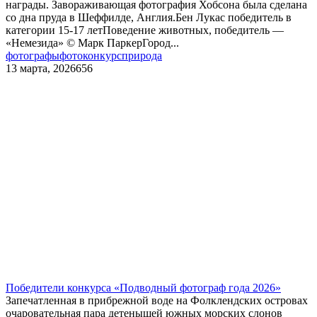
награды. Завораживающая фотография Хобсона была сделана
со дна пруда в Шеффилде, Англия.Бен Лукас победитель в
категории 15-17 летПоведение животных, победитель —
«Немезида» © Марк ПаркерГород...
фотографы
фотоконкурс
природа
13 марта, 2026
656
Победители конкурса «Подводный фотограф года 2026»
Запечатленная в прибрежной воде на Фолклендских островах
очаровательная пара детенышей южных морских слонов