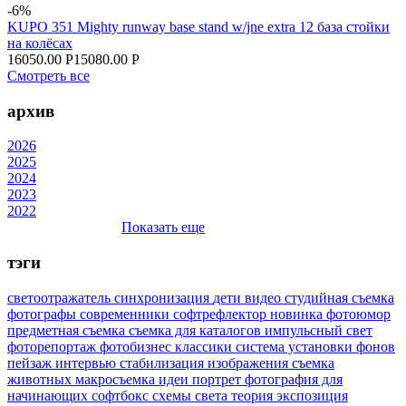
-6%
KUPO 351 Mighty runway base stand w/jne extra 12 база стойки
на колёсах
16050.00 Р
15080.00 Р
Смотреть все
архив
2026
2025
2024
2023
2022
Показать еще
тэги
светоотражатель
синхронизация
дети
видео
студийная съемка
фотографы
современники
софтрефлектор
новинка
фотоюмор
предметная съемка
съемка для каталогов
импульсный свет
фоторепортаж
фотобизнес
классики
система установки фонов
пейзаж
интервью
стабилизация изображения
съемка
животных
макросъемка
идеи
портрет
фотография для
начинающих
софтбокс
схемы света
теория
экспозиция