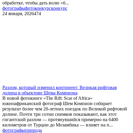
обработке, чтобы дать волю «б...
фотографы
фотоконкурс
конкурс
24 января, 2026
474
Разлом, который изменил континент: Великая рифтовая
долина в объективе Шема Компиона
В новой фотокниге «The Rift: Scar of Africa»
южноафриканский фотограф Шем Компион собирает
результат более чем 20-летних поездок по Великой рифтовой
долине. Почти три сотни снимков показывают, как этот
гигантский разлом — протянувшийся примерно на 6400
километров от Турции до Мозамбика — влияет на п...
фотографы
природа