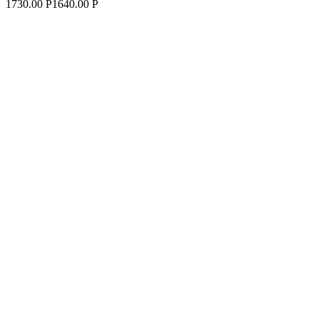
1730.00 Р
1640.00 Р