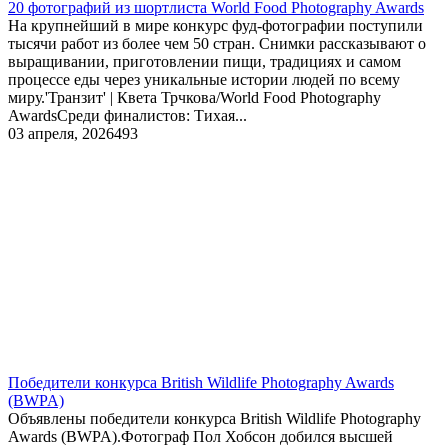
20 фотографий из шортлиста World Food Photography Awards
На крупнейший в мире конкурс фуд-фотографии поступили
тысячи работ из более чем 50 стран. Снимки рассказывают о
выращивании, приготовлении пищи, традициях и самом
процессе еды через уникальные истории людей по всему
миру.'Транзит' | Квета Трчкова/World Food Photography
AwardsСреди финалистов: Тихая...
03 апреля, 2026
493
Победители конкурса British Wildlife Photography Awards
(BWPA)
Объявлены победители конкурса British Wildlife Photography
Awards (BWPA).Фотограф Пол Хобсон добился высшей