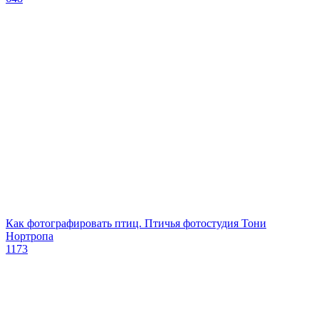
Как фотографировать птиц. Птичья фотостудия Тони
Нортропа
1173