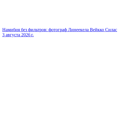
Намибия без фильтров: фотограф Линеекела Вейкко Силас
3 августа 2026 г.