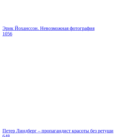
Эрик Йохансcон. Невозможная фотография
1056
Петер Линдберг – пропагандист красоты без ретуши
648