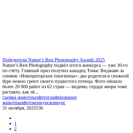
​Победители Nature’s Best Photography Awards 2025
Nature’s Best Photography подвёл итоги конкурса — уже 30-го
по счёту. Главный приз получил канадец Томас Виджаян за
снимок «Императорские пингвины»: два родителя в снежной
буре нежно греют своего пушистого птенца. Фото обошло
более 20 000 работ из 62 стран — видимо, сердце жюри тоже
растаяло, как лё...
съемка животных
фотографирование
животных
фотоконкурс
конкурс
31 октября, 2025
536
1
2