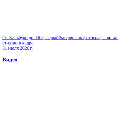
От Кальбуко до Эйяфьядлайёкюдля: как фотографы ловят
стихию в кадре
31 июля 2026 г.
Видео