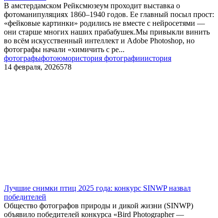
В амстердамском Рейксмюзеум проходит выставка о
фотоманипуляциях 1860–1940 годов. Ее главный посыл прост:
«фейковые картинки» родились не вместе с нейросетями —
они старше многих наших прабабушек.Мы привыкли винить
во всём искусственный интеллект и Adobe Photoshop, но
фотографы начали «химичить с ре...
фотографы
фотоюмор
история фотографии
история
14 февраля, 2026
578
Лучшие снимки птиц 2025 года: конкурс SINWP назвал
победителей
Общество фотографов природы и дикой жизни (SINWP)
объявило победителей конкурса «Bird Photographer —