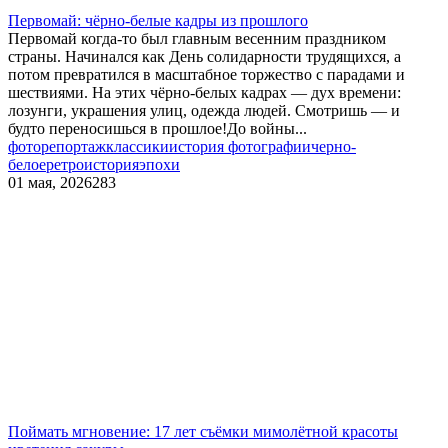
Первомай: чёрно‑белые кадры из прошлого
Первомай когда‑то был главным весенним праздником
страны. Начинался как День солидарности трудящихся, а
потом превратился в масштабное торжество с парадами и
шествиями. На этих чёрно‑белых кадрах — дух времени:
лозунги, украшения улиц, одежда людей. Смотришь — и
будто переносишься в прошлое!До войны...
фоторепортаж
классики
история фотографии
черно-
белое
ретро
история
эпохи
01 мая, 2026
283
Поймать мгновение: 17 лет съёмки мимолётной красоты