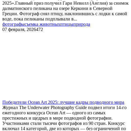
2025».Главный приз получил Гари Невилл (Англия) за снимок
далматинского пеликана на озере Керкини в Северной
Греции. Фотограф снял птицу, наклонившись с лодки к самой
воде, пока пеликаны подплывали в...
фотографы
съемка животных
птицы
природа
07 февраля, 2026
472
Победители Ocean Art 2025: лучшие кадры подводного мира
Журнал The Underwater Photography Guide подвел итоги 14-го
ежегодного конкурса Ocean Art — одного из самых
престижных и щедрых в мире подводной фотографии.
Участниками стали тысячи фотографов из 90 стран. Конкурс
включал 14 категорий, две из которых — без ограничений по