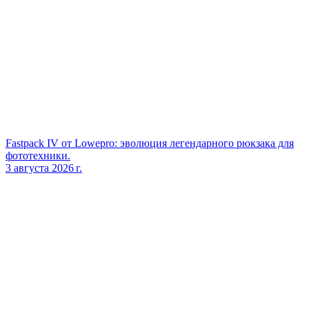
Fastpack IV от Lowepro: эволюция легендарного рюкзака для
фототехники.
3 августа 2026 г.