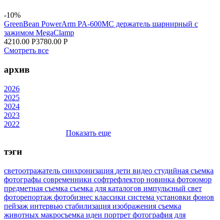
-10%
GreenBean PowerArm PA-600MC держатель шарнирный с
зажимом MegaClamp
4210.00 Р
3780.00 Р
Смотреть все
архив
2026
2025
2024
2023
2022
Показать еще
тэги
светоотражатель
синхронизация
дети
видео
студийная съемка
фотографы
современники
софтрефлектор
новинка
фотоюмор
предметная съемка
съемка для каталогов
импульсный свет
фоторепортаж
фотобизнес
классики
система установки фонов
пейзаж
интервью
стабилизация изображения
съемка
животных
макросъемка
идеи
портрет
фотография для