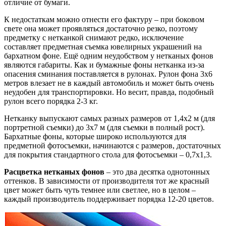
отличие от бумаги.
К недостаткам можно отнести его фактуру – при боковом
свете она может проявляться достаточно резко, поэтому
предметку с нетканкой снимают редко, исключение
составляет предметная съемка ювелирных украшений на
бархатном фоне. Ещё одним неудобством у нетканых фонов
являются габариты. Как и бумажные фоны нетканка из-за
опасения сминания поставляется в рулонах. Рулон фона 3х6
метров влезает не в каждый автомобиль и может быть очень
неудобен для транспортировки. Но весит, правда, подобный
рулон всего порядка 2-3 кг.
Нетканку выпускают самых разных размеров от 1,4х2 м (для
портретной съемки) до 3х7 м (для съемки в полный рост).
Бархатные фоны, которые широко используются для
предметной фотосъемки, начинаются с размеров, достаточных
для покрытия стандартного стола для фотосъемки – 0,7х1,3.
Расцветка нетканых фонов
– это два десятка однотонных
оттенков. В зависимости от производителя тот же красный
цвет может быть чуть темнее или светлее, но в целом –
каждый производитель поддерживает порядка 12-20 цветов.