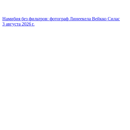
Намибия без фильтров: фотограф Линеекела Вейкко Силас
3 августа 2026 г.