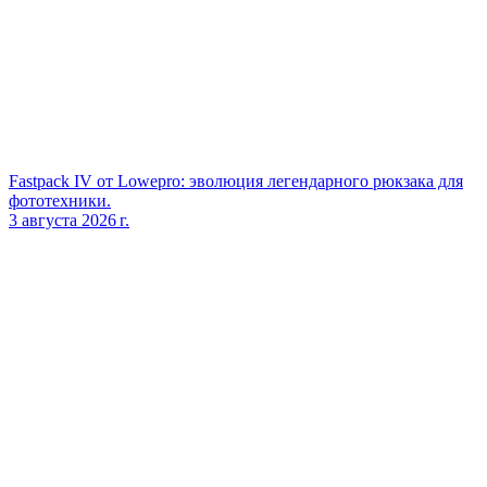
Fastpack IV от Lowepro: эволюция легендарного рюкзака для
фототехники.
3 августа 2026 г.