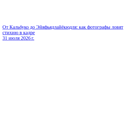
От Кальбуко до Эйяфьядлайёкюдля: как фотографы ловят
стихию в кадре
31 июля 2026 г.