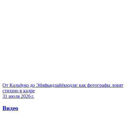
От Кальбуко до Эйяфьядлайёкюдля: как фотографы ловят
стихию в кадре
31 июля 2026 г.
Видео