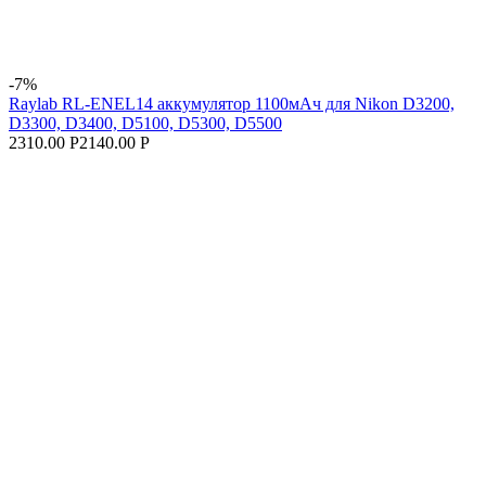
-7%
Raylab RL-ENEL14 аккумулятор 1100мАч для Nikon D3200,
D3300, D3400, D5100, D5300, D5500
2310.00 Р
2140.00 Р