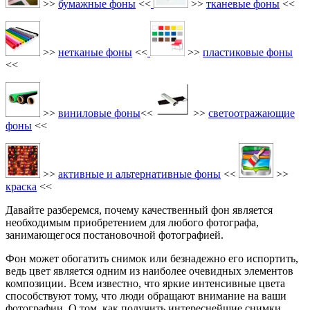
>>
бумажные фоны
<<
>>
тканевые фоны
<<
>>
нетканые фоны
<<
>>
пластиковые фоны
<<
>>
виниловые фоны
<<
>>
светоотражающие
фоны
<<
>>
активные и
альтернативные фоны
<<
>>
краска
<<
Давайте разберемся, почему качественный фон является
необходимым приобретением для любого фотографа,
занимающегося постановочной фотографией.
Фон может обогатить снимок или безнадежно его испортить,
ведь цвет является одним из наиболее очевидных элементов
композиции. Всем известно, что яркие интенсивные цвета
способствуют тому, что люди обращают внимание на ваши
фотографии. О том, как получить интереснейшие снимки,