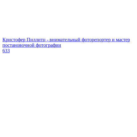
Кристофер Пиллитц - внимательный фоторепортер и мастер
постановочной фотографии
633