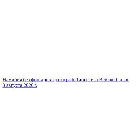
Намибия без фильтров: фотограф Линеекела Вейкко Силас
3 августа 2026 г.