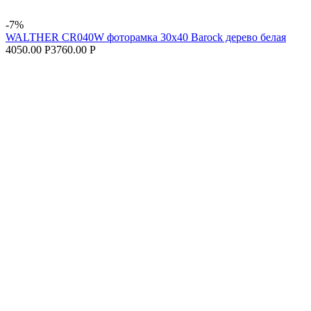
-7%
WALTHER CR040W фоторамка 30x40 Barock дерево белая
4050.00 Р
3760.00 Р