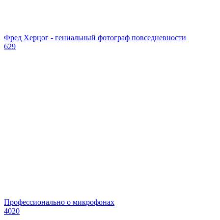
Фред Херцог - гениальный фотограф повседневности
629
Профессионально о микрофонах
4020