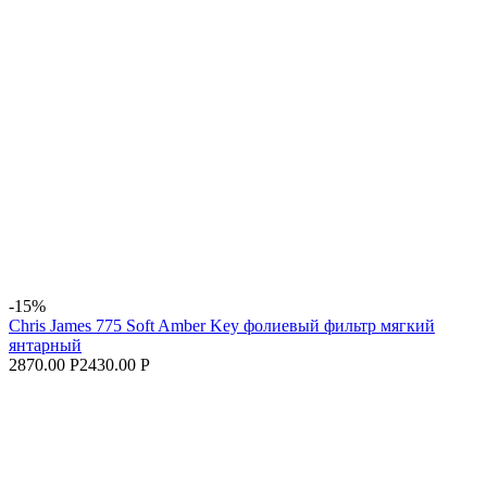
-15%
Chris James 775 Soft Amber Key фолиевый фильтр мягкий
янтарный
2870.00 Р
2430.00 Р