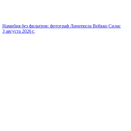
Намибия без фильтров: фотограф Линеекела Вейкко Силас
3 августа 2026 г.