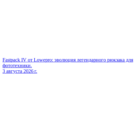
Fastpack IV от Lowepro: эволюция легендарного рюкзака для
фототехники.
3 августа 2026 г.