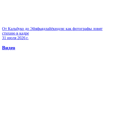
От Кальбуко до Эйяфьядлайёкюдля: как фотографы ловят
стихию в кадре
31 июля 2026 г.
Видео