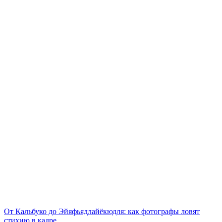
От Кальбуко до Эйяфьядлайёкюдля: как фотографы ловят
стихию в кадре