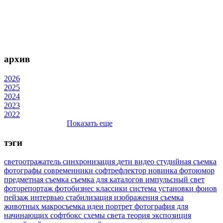
архив
2026
2025
2024
2023
2022
Показать еще
тэги
светоотражатель
синхронизация
дети
видео
студийная съемка
фотографы
современники
софтрефлектор
новинка
фотоюмор
предметная съемка
съемка для каталогов
импульсный свет
фоторепортаж
фотобизнес
классики
система установки фонов
пейзаж
интервью
стабилизация изображения
съемка
животных
макросъемка
идеи
портрет
фотография для
начинающих
софтбокс
схемы света
теория
экспозиция