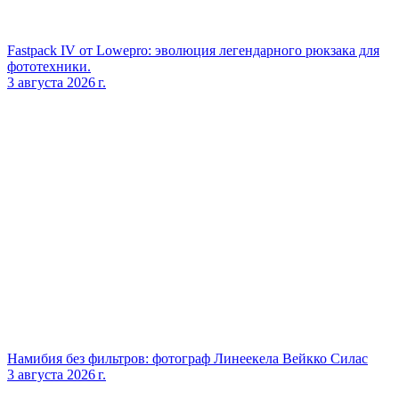
Fastpack IV от Lowepro: эволюция легендарного рюкзака для
фототехники.
3 августа 2026 г.
Намибия без фильтров: фотограф Линеекела Вейкко Силас
3 августа 2026 г.