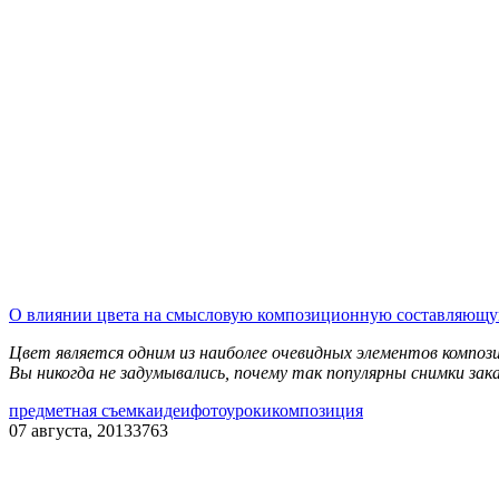
О влиянии цвета на смысловую композиционную составляющ
Цвет является одним из наиболее очевидных элементов компо
Вы никогда не задумывались, почему так популярны снимки зак
предметная съемка
идеи
фотоуроки
композиция
07 августа, 2013
3763