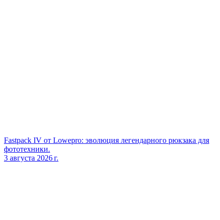
Fastpack IV от Lowepro: эволюция легендарного рюкзака для
фототехники.
3 августа 2026 г.