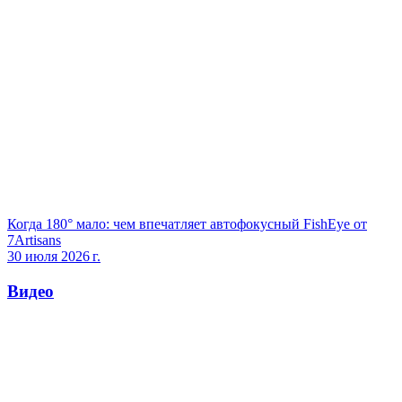
Когда 180° мало: чем впечатляет автофокусный FishEye от
7Artisans
30 июля 2026 г.
Видео