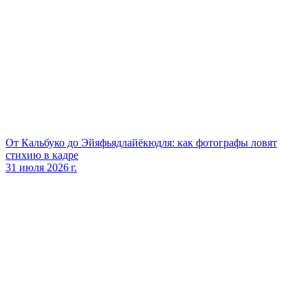
От Кальбуко до Эйяфьядлайёкюдля: как фотографы ловят
стихию в кадре
31 июля 2026 г.