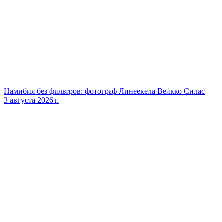
Намибия без фильтров: фотограф Линеекела Вейкко Силас
3 августа 2026 г.