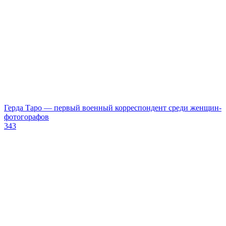
Герда Таро — первый военный корреспондент среди женщин-
фотогорафов
343