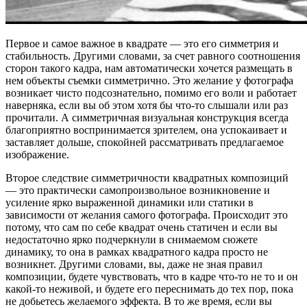
Первое и самое важное в квадрате — это его симметрия и
стабильность. Другими словами, за счет равного соотношения
сторон такого кадра, нам автоматически хочется размещать в
нем объекты съемки симметрично. Это желание у фотографа
возникает чисто подсознательно, помимо его воли и работает
наверняка, если вы об этом хотя бы что-то слышали или раз
прочитали. А симметричная визуальная конструкция всегда
благоприятно воспринимается зрителем, она успокаивает и
заставляет дольше, спокойней рассматривать предлагаемое
изображение.
Второе следствие симметричности квадратных композиций
— это практически самопроизвольное возникновение и
усиление ярко выраженной динамики или статики в
зависимости от желания самого фотографа. Происходит это
потому, что сам по себе квадрат очень статичен и если вы
недостаточно ярко подчеркнули в снимаемом сюжете
динамику, то она в рамках квадратного кадра просто не
возникнет. Другими словами, вы, даже не зная правил
композиции, будете чувствовать, что в кадре что-то не то и он
какой-то неживой, и будете его переснимать до тех пор, пока
не добьетесь желаемого эффекта. В то же время, если вы