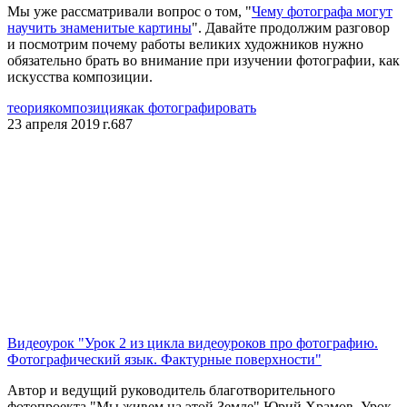
Мы уже рассматривали вопрос о том, "
Чему фотографа могут
научить знаменитые картины
". Давайте продолжим разговор
и посмотрим почему работы великих художников нужно
обязательно брать во внимание при изучении фотографии, как
искусства композиции.
теория
композиция
как фотографировать
23 апреля 2019 г.
687
Видеоурок "Урок 2 из цикла видеоуроков про фотографию.
Фотографический язык. Фактурные поверхности"
Автор и ведущий руководитель благотворительного
фотопроекта "Мы живем на этой Земле" Юрий Храмов. Урок